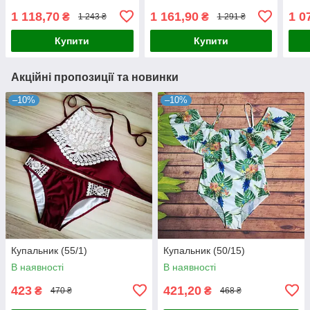
1 118,70
1 161,90
1 0
₴
₴
1 243 ₴
1 291 ₴
Купити
Купити
Акційні пропозиції та новинки
–10%
–10%
Купальник (55/1)
Купальник (50/15)
В наявності
В наявності
423
421,20
₴
₴
470 ₴
468 ₴