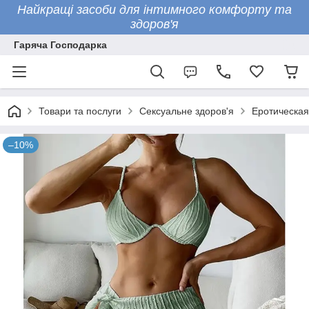
Найкращі засоби для інтимного комфорту та
здоров'я
Гаряча Господарка
Товари та послуги
Сексуальне здоров'я
Еротическая
–10%