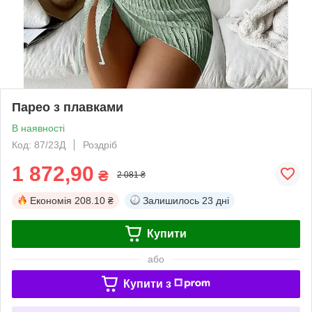
Парео з плавками
В наявності
Код: 87/23Д
Роздріб
1 872,90
₴
2 081 ₴
Економія
208.10 ₴
Залишилось
23 дні
Купити
або
Купити з