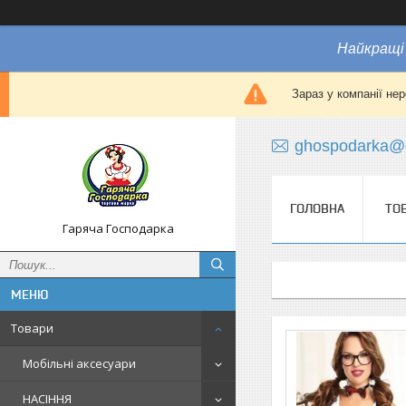
Найкращі 
Зараз у компанії не
ghospodarka@
ГОЛОВНА
ТО
Гаряча Господарка
Товари
Мобільні аксесуари
НАСІННЯ