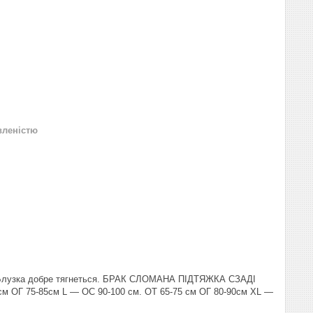
вленістю
кс. Блузка добре тягнеться. БРАК СЛОМАНА ПІДТЯЖКА СЗАДІ
0 см ОГ 75-85см L — ОС 90-100 см. ОТ 65-75 см ОГ 80-90см XL —