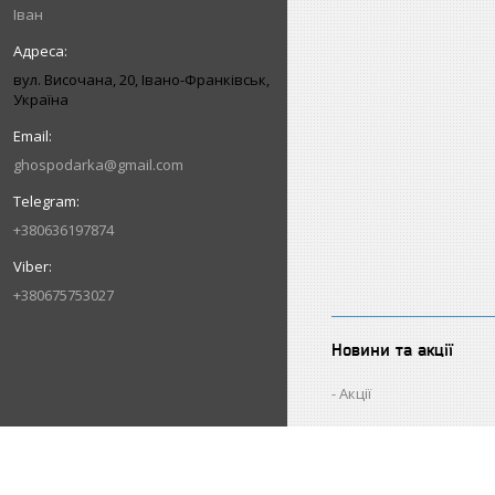
Іван
вул. Височана, 20, Івано-Франківськ,
Україна
ghospodarka@gmail.com
+380636197874
+380675753027
Новини та акції
Акції