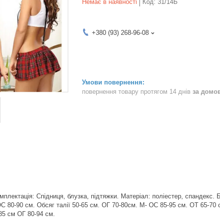
Немає в наявності
Код:
31/14Б
+380 (93) 268-96-08
повернення товару протягом 14 днів
за домо
мплектація: Спідниця, блузка, підтяжки. Матеріал: поліестер, спанде
ОС 80-90 см. Обсяг талії 50-65 см. ОГ 70-80см. M- ОС 85-95 см. ОТ 65-7
85 см ОГ 80-94 см.