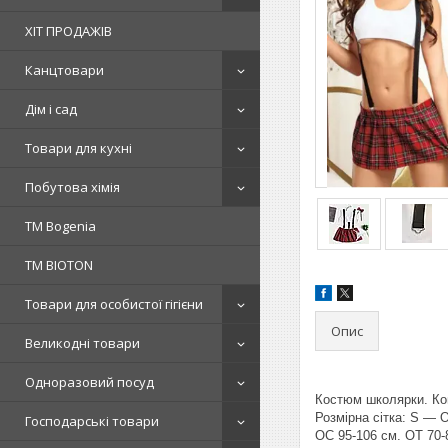
ХІТ ПРОДАЖІВ
Канцтовари
Дім і сад
Товари для кухні
Побутова хімія
ТМ Bogenia
ТМ BIOTON
Товари для особистої гігієни
Опис
Великодні товари
Одноразовий посуд
Костюм школярки. Ко
Розмірна сітка: S — 
Господарські товари
ОС 95-106 см. ОТ 70-