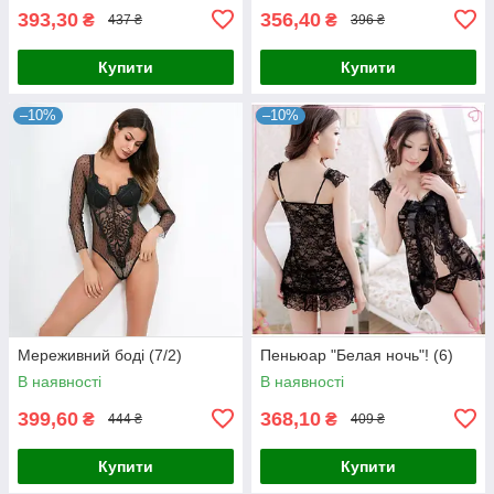
393,30
356,40
₴
₴
437 ₴
396 ₴
Купити
Купити
–10%
–10%
Мереживний боді (7/2)
Пеньюар "Белая ночь"! (6)
В наявності
В наявності
399,60
368,10
₴
₴
444 ₴
409 ₴
Купити
Купити