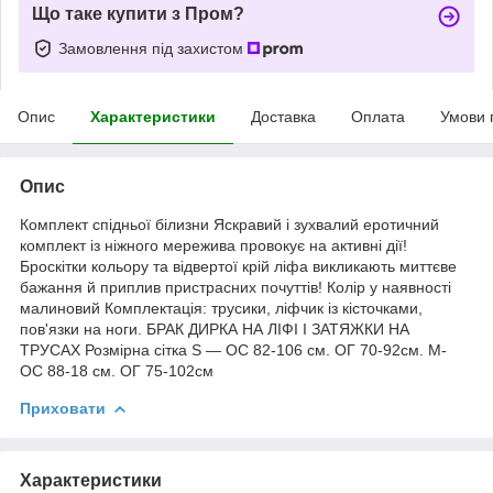
Що таке купити з Пром?
Замовлення під захистом
Опис
Характеристики
Доставка
Оплата
Умови 
Опис
Комплект спідньої білизни Яскравий і зухвалий еротичний
комплект із ніжного мережива провокує на активні дії!
Броскітки кольору та відвертої крій ліфа викликають миттєве
бажання й приплив пристрасних почуттів! Колір у наявності
малиновий Комплектація: трусики, ліфчик із кісточками,
пов'язки на ноги. БРАК ДИРКА НА ЛІФІ І ЗАТЯЖКИ НА
ТРУСАХ Розмірна сітка S — ОС 82-106 см. ОГ 70-92см. M-
ОС 88-18 см. ОГ 75-102см
Приховати
Характеристики