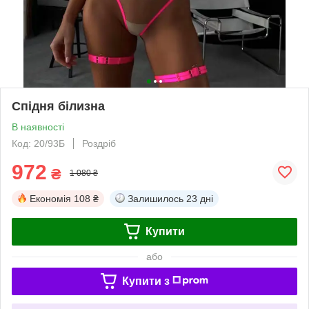
Спідня білизна
В наявності
Код: 20/93Б
Роздріб
972
₴
1 080 ₴
Економія
108 ₴
Залишилось
23 дні
Купити
або
Купити з