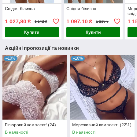
Спідня білизна
Спідня білизна
Мер
спід
1 027,80
1 097,10
1 1
₴
₴
1 142 ₴
1 219 ₴
Купити
Купити
Акційні пропозиції та новинки
–10%
–10%
Гіпюровий комплект! (24)
Мереживний комплект! (22\1)
В наявності
В наявності