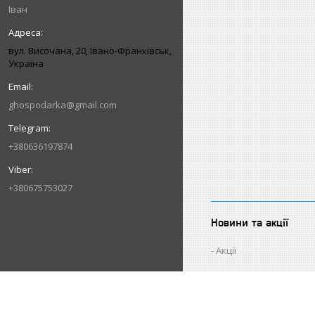
Іван
вул. Височана, 20, Івано-Франківськ,
Україна
ghospodarka@gmail.com
+380636197874
+380675753027
Новини та акції
Акції