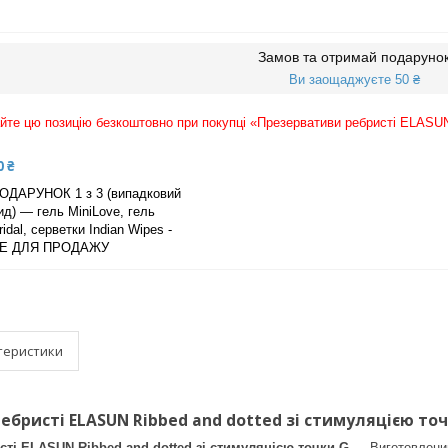
Замов та отримай подаруно
Ви заощаджуєте 50 ₴
те цю позицію безкоштовно при покупці «Презервативи ребристі ELASUN 
0 ₴
ОДАРУНОК 1 з 3 (випадковий
ид) — гель MiniLove, гель
ridal, серветки Indian Wipes -
Е ДЛЯ ПРОДАЖУ
теристики
бристі ELASUN Ribbed and dotted зі стимуляцією точк
ті ELASUN Ribbed and dotted зі стимуляцією точки G
— Виготовлений 