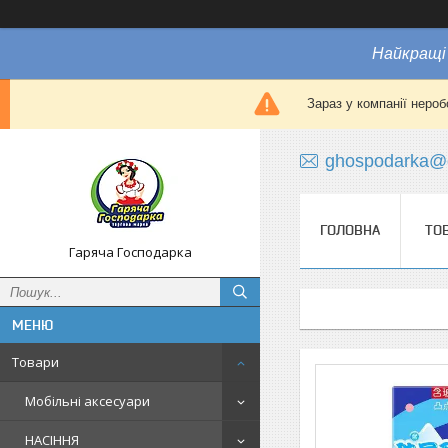
Найкращі 
Зараз у компанії нероб
ghospodarka@
ГОЛОВНА
ТО
Гаряча Господарка
Товари
Мобільні аксесуари
НАСІННЯ