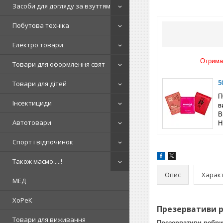
Засоби для догляду за взуттям
Побутова техніка
Електро товари
Отримай
Товари для оформлення свят
5
Товари для дітей
П
Інсектициди
в
B
Автотовари
Н
Спорт і відпочинок
Також маємо.....!
Опис
Харак
МЕД
ХоРеК
Презервативи ре
Товари для виживання
Презервативи ребрис