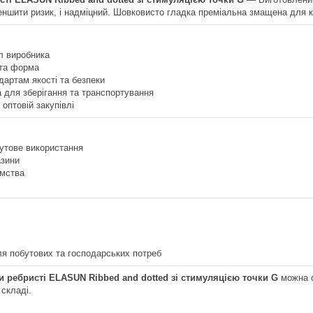
ншити ризик, і надміцний. Шовковисто гладка преміальна змащена для к
л виробника
 та форма
дартам якості та безпеки
 для зберігання та транспортування
 оптовій закупівлі
утове використання
азини
ємства
.
я побутових та господарських потреб
 ребристі ELASUN Ribbed and dotted зі стимуляцією точки G
можна оп
 складі.