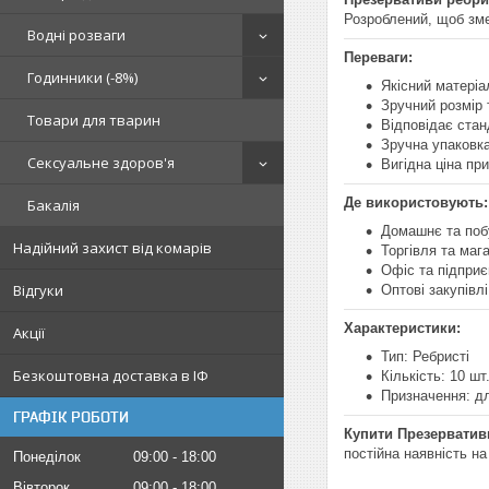
Розроблений, щоб зме
Водні розваги
Переваги:
Годинники (-8%)
Якісний матеріа
Зручний розмір
Товари для тварин
Відповідає стан
Зручна упаковка
Сексуальне здоров'я
Вигідна ціна при
Де використовують:
Бакалія
Домашнє та поб
Надійний захист від комарів
Торгівля та маг
Офіс та підпри
Відгуки
Оптові закупівлі
Характеристики:
Акції
Тип: Ребристі
Безкоштовна доставка в ІФ
Кількість: 10 шт
Призначення: дл
ГРАФІК РОБОТИ
Купити Презервативи
постійна наявність на
Понеділок
09:00
18:00
Вівторок
09:00
18:00