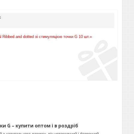
к
Ribbed and dotted зі стимуляцією точки G 10 шт.»
и G – купити оптом і в роздріб
з натурального латексу, він нетоксичний і безпечний.