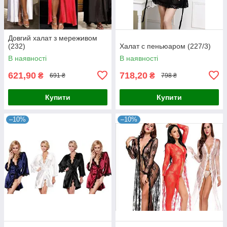
Довгий халат з мереживом
(232)
Халат с пеньюаром (227/3)
В наявності
В наявності
621,90
718,20
₴
₴
691 ₴
798 ₴
Купити
Купити
–10%
–10%