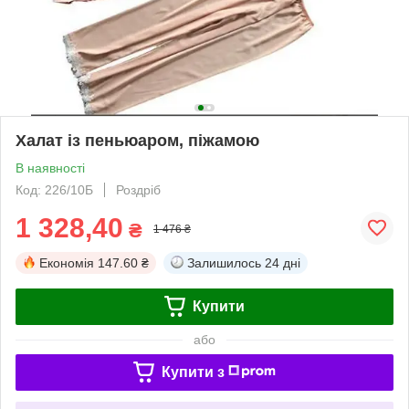
Халат із пеньюаром, піжамою
В наявності
Код: 226/10Б
Роздріб
1 328,40
₴
1 476 ₴
Економія
147.60 ₴
Залишилось
24 дні
Купити
або
Купити з