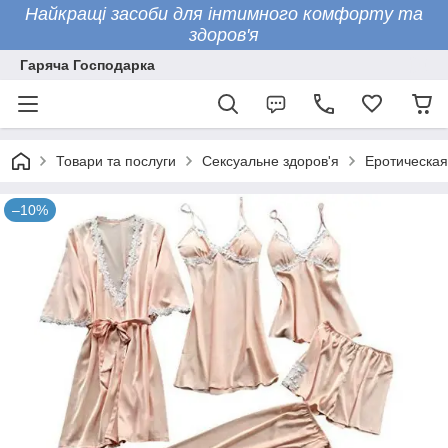
Найкращі засоби для інтимного комфорту та
здоров'я
Гаряча Господарка
Товари та послуги
Сексуальне здоров'я
Еротическая
–10%