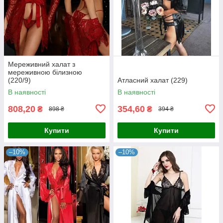
Мереживний халат з
мереживною білизною
(220/9)
Атласний халат (229)
В наявності
В наявності
808,20
354,60
₴
₴
898 ₴
394 ₴
Купити
Купити
–10%
–10%