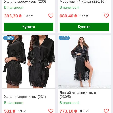
Халат з мереживом (230)
Мереживний халат (220/10)
В наявності
В наявності
393,30
680,40
₴
₴
437 ₴
756 ₴
Купити
Купити
–10%
–10%
Довгий атласний халат
Халат з мереживом (231)
(230/5)
В наявності
В наявності
531
773,10
₴
₴
590 ₴
859 ₴