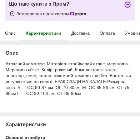
Що таке купити з Пром?
Замовлення під захистом
Опис
Характеристики
Доставка
Оплата
Умови 
Опис
Атласний комплект. Матеріал: стрейчевий атлас, мереживо.
Мереживо м'яке. Колір: рожевий. Комплектація: халат,
пеньюар, пояс, штани, піжамний комплект-двійка. Бретельки
регулюються по висоті. БРАК СЗАДИ НА ХАЛАТЕ Розмірна
сітка: S — ОС 80-87 см. ОГ 70-80см. M- ОС 85-96 см. ОГ 75-
85см L — ОС 90-104 см. ОГ 85-90см
Характеристики
Основні атрибути