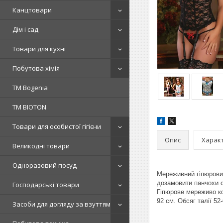
Канцтовари
Дім і сад
Товари для кухні
Побутова хімія
ТМ Bogenia
ТМ BIOTON
Товари для особистої гігієни
Опис
Харак
Великодні товари
Одноразовий посуд
Мереживний гіпюровий
дозамовити панчохи 
Господарські товари
Гіпюрове мереживо ко
92 см. Обсяг талії 5
Засоби для догляду за взуттям