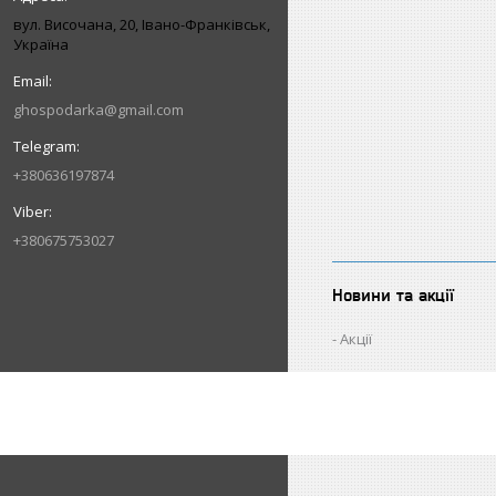
вул. Височана, 20, Івано-Франківськ,
Україна
ghospodarka@gmail.com
+380636197874
+380675753027
Новини та акції
Акції