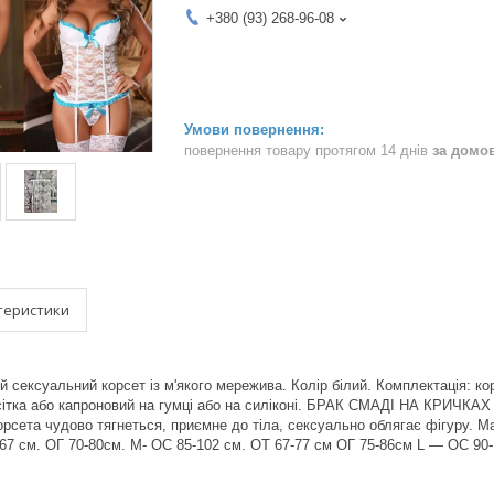
+380 (93) 268-96-08
повернення товару протягом 14 днів
за домо
теристики
 сексуальний корсет із м'якого мережива. Колір білий. Комплектація: ко
сітка або капроновий на гумці або на силіконі. БРАК СМАДІ НА КРИЧКА
рсета чудово тягнеться, приємне до тіла, сексуально облягає фігуру. Ма
2-67 см. ОГ 70-80см. M- ОС 85-102 см. ОТ 67-77 см ОГ 75-86см L — ОС 90