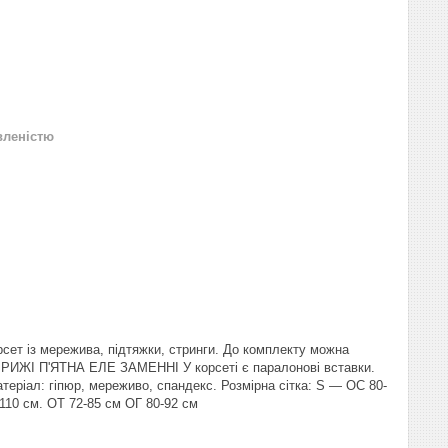
вленістю
рсет із мережива, підтяжки, стринги. До комплекту можна
Х РИЖІ П'ЯТНА ЕЛЕ ЗАМЕННІ У корсеті є паралонові вставки.
теріал: гіпюр, мереживо, спандекс. Розмірна сітка: S — ОС 80-
-110 см. ОТ 72-85 см ОГ 80-92 см