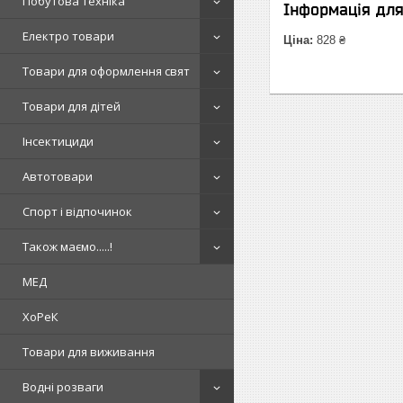
Побутова техніка
Інформація дл
Електро товари
Ціна:
828 ₴
Товари для оформлення свят
Товари для дітей
Інсектициди
Автотовари
Спорт і відпочинок
Також маємо.....!
МЕД
ХоРеК
Товари для виживання
Водні розваги