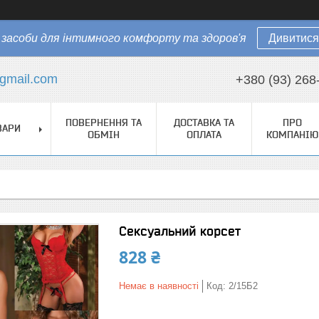
засоби для інтимного комфорту та здоров'я
Дивитися
gmail.com
+380 (93) 268
ПОВЕРНЕННЯ ТА
ДОСТАВКА ТА
ПРО
ВАРИ
ОБМІН
ОПЛАТА
КОМПАНІЮ
Сексуальний корсет
828 ₴
Немає в наявності
Код:
2/15Б2