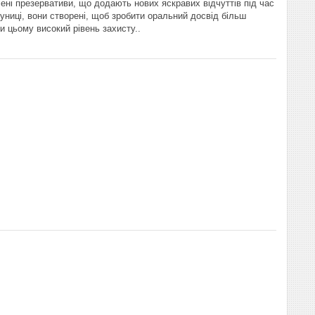
ні презервативи, що додають нових яскравих відчуттів під час
униці, вони створені, щоб зробити оральний досвід більш
и цьому високий рівень захисту..