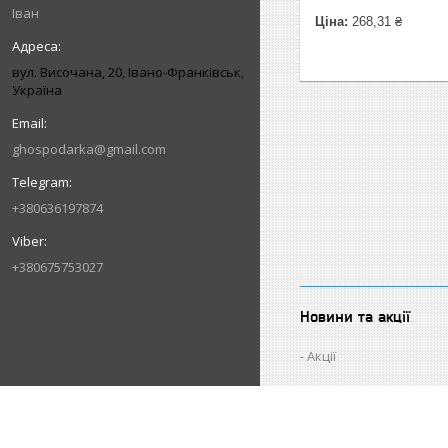
Іван
Ціна:
268,31 ₴
вул. Височана, 20, Івано-Франківськ,
Україна
ghospodarka@gmail.com
+380636197874
+380675753027
Новини та акції
Акції