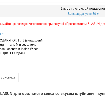
Замов та отримай подаруно
Ви заощаджуєте 50 ₴
римайте цю позицію безкоштовно при покупці «Презервативы ELASUN для 
0 ₴
ОДАРУНОК 1 з 3 (випадковий
ид) — гель MiniLove, гель
ridal, серветки Indian Wipes -
Е ДЛЯ ПРОДАЖУ
теристики
LASUN для орального секса со вкусом клубники – куп