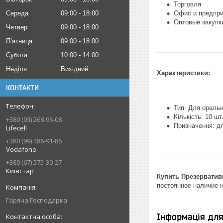
Торговля
Середа
09:00
18:00
Офис и предпри
Оптовые закупк
Четвер
09:00
18:00
Пʼятниця
09:00
18:00
Субота
10:00
14:00
Неділя
Вихідний
Характеристики:
КОНТАКТИ
Тип: Для оральн
Кількість: 10 шт
+380 (93) 268-96-08
Призначення: дл
Lifecell
+380 (99) 486-91-86
Vodafone
+380 (67) 575-30-27
Київстар
Купить Презерватив
постоянное наличие н
Гаряча Господарка
Інформація дл