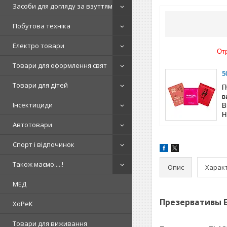
Засоби для догляду за взуттям
Побутова техніка
Електро товари
От
Товари для оформлення свят
5
Товари для дітей
П
в
Інсектициди
B
Н
Автотовари
Спорт і відпочинок
Також маємо.....!
Опис
Харак
МЕД
Презервативы E
ХоРеК
Товари для виживання