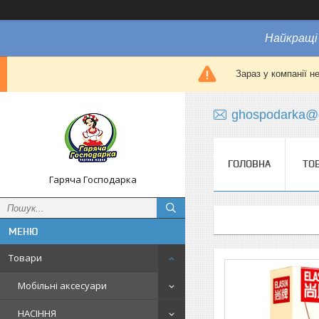
Найкращі 
Зараз у компанії н
ghospodarka@
ГОЛОВНА
ТО
Гаряча Господарка
Товари
Мобільні аксесуари
НАСІННЯ