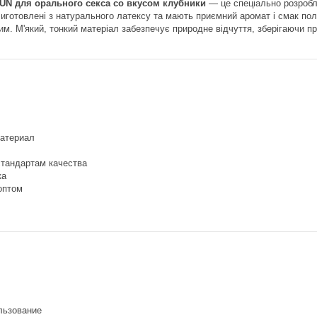
N для орального секса со вкусом клубники
— це спеціально розробле
 Виготовлені з натурального латексу та мають приємний аромат і смак пол
м. М'який, тонкий матеріал забезпечує природне відчуття, зберігаючи пр
атериал
стандартам качества
ка
оптом
льзование