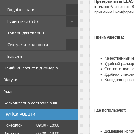
Презервативы ELASU
інтимної близькості.
Водні розваги
приємним і комфортни
Годинники (-8%)
Товари для тварин
Преимущества:
Сексуальне здоров'я
Бакалія
Качественный м
Удобный размер
Надійний захист від комарів
Соответствует 
Удобная упаков
Відгуки
Выгодная цена 
Акції
Безкоштовна доставка в ІФ
Где используют:
ГРАФІК РОБОТИ
Понеділок
09:00
18:00
Домашнее испо
Вівторок
09:00
18:00