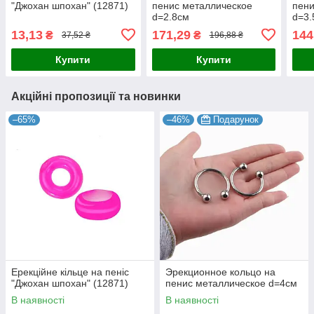
"Джохан шпохан" (12871)
пенис металлическое
пени
d=2.8см
d=3.
13,13
171,29
144
₴
₴
37,52 ₴
196,88 ₴
Купити
Купити
Акційні пропозиції та новинки
–65%
–46%
Подарунок
Ерекційне кільце на пеніс
Эрекционное кольцо на
"Джохан шпохан" (12871)
пенис металлическое d=4см
В наявності
В наявності