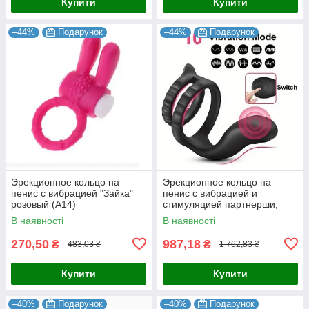
Купити
Купити
–44%
Подарунок
–44%
Подарунок
Эрекционное кольцо на
Эрекционное кольцо на
пенис с вибрацией "Зайка"
пенис с вибрацией и
розовый (A14)
стимуляцией партнерши,
двойное
В наявності
В наявності
270,50
987,18
₴
₴
483,03 ₴
1 762,83 ₴
Купити
Купити
–40%
Подарунок
–40%
Подарунок