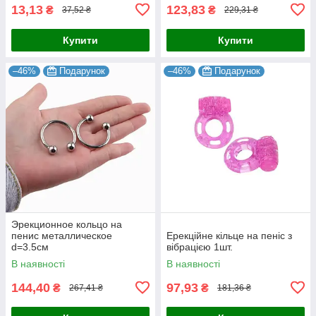
13,13
123,83
₴
₴
37,52 ₴
229,31 ₴
Купити
Купити
–46%
Подарунок
–46%
Подарунок
Эрекционное кольцо на
пенис металлическое
Ерекційне кільце на пеніс з
d=3.5см
вібрацією 1шт.
В наявності
В наявності
144,40
97,93
₴
₴
267,41 ₴
181,36 ₴