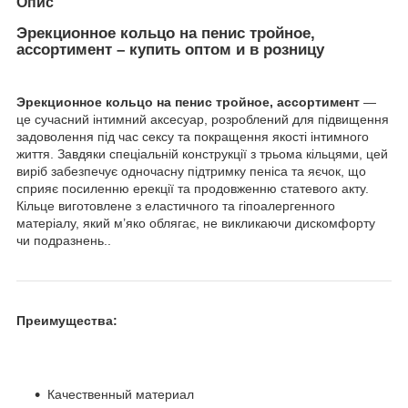
Опис
Эрекционное кольцо на пенис тройное,
ассортимент – купить оптом и в розницу
Эрекционное кольцо на пенис тройное, ассортимент
—
це сучасний інтимний аксесуар, розроблений для підвищення
задоволення під час сексу та покращення якості інтимного
життя. Завдяки спеціальній конструкції з трьома кільцями, цей
виріб забезпечує одночасну підтримку пеніса та яєчок, що
сприяє посиленню ерекції та продовженню статевого акту.
Кільце виготовлене з еластичного та гіпоалергенного
матеріалу, який м’яко облягає, не викликаючи дискомфорту
чи подразнень..
Преимущества:
Качественный материал