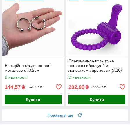
Эрекционное кольцо на
Ерекційне кільце на пеніс
пенис с вибрацией и
металеве d=3.2см
лепестком сиреневый (А26)
В наявності
В наявності
144,57
202,90
₴
₴
240,95 ₴
338,17 ₴
Купити
Купити
Показати ще