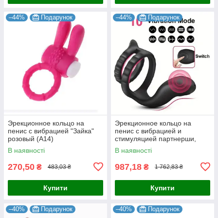
–44%
Подарунок
–44%
Подарунок
Эрекционное кольцо на
Эрекционное кольцо на
пенис с вибрацией "Зайка"
пенис с вибрацией и
розовый (A14)
стимуляцией партнерши,
двойное
В наявності
В наявності
270,50
987,18
₴
₴
483,03 ₴
1 762,83 ₴
Купити
Купити
–40%
Подарунок
–40%
Подарунок