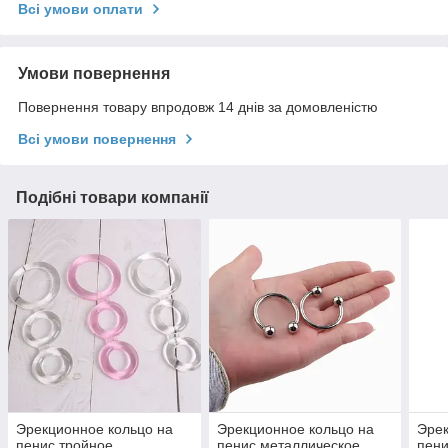
Всі умови оплати
Умови повернення
Повернення товару впродовж 14 днів за домовленістю
Всі умови повернення
Подібні товари компанії
Эрекционное кольцо на
Эрекционное кольцо на
Эрек
пенис тройное,
пенис металлическое
пени