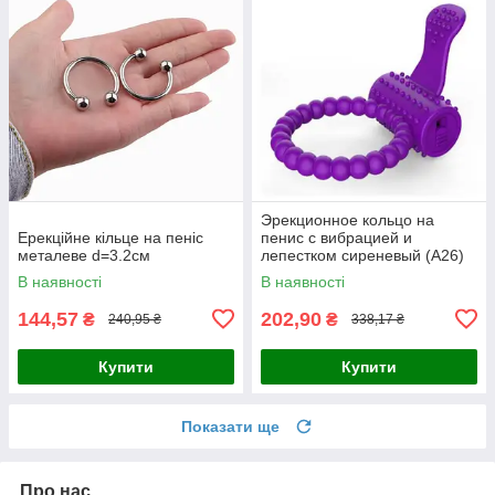
Эрекционное кольцо на
Ерекційне кільце на пеніс
пенис с вибрацией и
металеве d=3.2см
лепестком сиреневый (А26)
В наявності
В наявності
144,57
202,90
₴
₴
240,95 ₴
338,17 ₴
Купити
Купити
Показати ще
Про нас