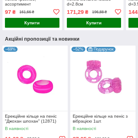
ассортимент
d=2.8см
d=3.
97
171,29
144
₴
₴
161,66 ₴
196,88 ₴
Купити
Купити
Акційні пропозиції та новинки
–69%
–52%
Подарунок
Ерекційне кільце на пеніс
Ерекційне кільце на пеніс з
"Джохан шпохан" (12871)
вібрацією 1шт.
В наявності
В наявності