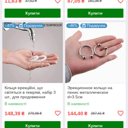
11,63
87,05
₴
₴
37,52 ₴
181,36 ₴
Купити
Купити
–47%
Подарунок
–46%
Подарунок
Кільця ерекційні, що
Эрекционное кольцо на
світяться в темряві, набір 3
пенис металлическое
шт., для продовження
d=3.5см
статевого акту (2/2,5/3 см)
В наявності
В наявності
148,39
144,40
₴
₴
279,98 ₴
267,41 ₴
Купити
Купити