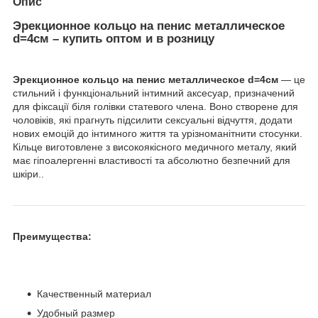
Опис
Эрекционное кольцо на пенис металлическое
d=4см – купить оптом и в розницу
Эрекционное кольцо на пенис металлическое d=4см
— це
стильний і функціональний інтимний аксесуар, призначений
для фіксації біля голівки статевого члена. Воно створене для
чоловіків, які прагнуть підсилити сексуальні відчуття, додати
нових емоцій до інтимного життя та урізноманітнити стосунки.
Кільце виготовлене з високоякісного медичного металу, який
має гіпоалергенні властивості та абсолютно безпечний для
шкіри..
Преимущества:
Качественный материал
Удобный размер