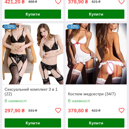
421,20
378,90
₴
₴
468 ₴
421 ₴
Купити
Купити
–10%
–10%
Сексуальний комплект 3 в 1
(22)
Костюм медсестри (34/7)
В наявності
В наявності
297,90
379,80
₴
₴
331 ₴
422 ₴
Купити
Купити