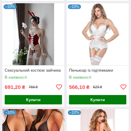
–10%
–10%
Сексуальний костюм зайчика
Пеньюар із підтяжками
В наявності
В наявності
691,20
566,10
₴
₴
768 ₴
629 ₴
Купити
Купити
–10%
–10%