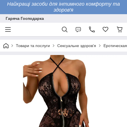
Найкращі засоби для інтимного комфорту та
здоров'я
Гаряча Господарка
Товари та послуги
Сексуальне здоров'я
Еротическая