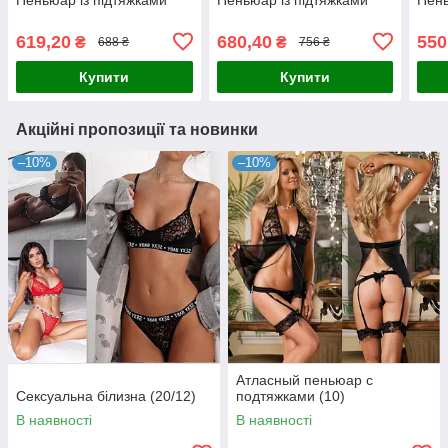
619,20
680,40
550
₴
₴
688 ₴
756 ₴
Купити
Купити
Акційні пропозиції та новинки
–10%
–10%
Атласный пеньюар с
Сексуальна білизна (20/12)
подтяжками (10)
В наявності
В наявності