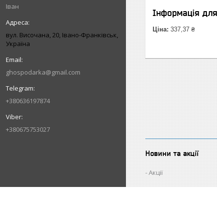
Іван
Інформація дл
Ціна:
337,37 ₴
вул. Височана, 20, Івано-Франківськ,
Україна
ghospodarka@gmail.com
+380636197874
+380675753027
Новини та акції
Акції