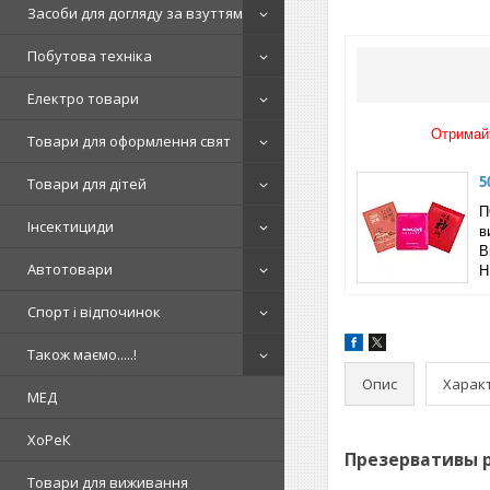
Засоби для догляду за взуттям
Побутова техніка
Електро товари
Отримайт
Товари для оформлення свят
5
Товари для дітей
П
Інсектициди
в
B
Автотовари
Н
Спорт і відпочинок
Також маємо.....!
Опис
Харак
МЕД
ХоРеК
Презервативы р
Товари для виживання