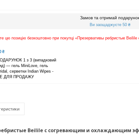
Замов та отримай подаруно
Ви заощаджуєте 50 ₴
е цю позицію безкоштовно при покупці «Презервативы ребристые Beili
0 ₴
ОДАРУНОК 1 з 3 (випадковий
ид) — гель MiniLove, гель
ridal, серветки Indian Wipes -
Е ДЛЯ ПРОДАЖУ
теристики
ебристые Beilile с согревающим и охлаждающим эф