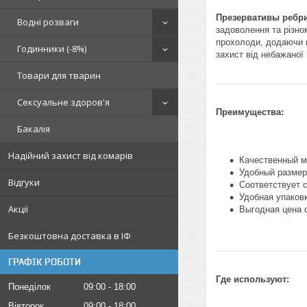
Презервативы ребр
Водні розваги
задоволення та різно
прохолоди, додаючи н
Годинники (-8%)
захист від небажаної
Товари для тварин
Сексуальне здоров'я
Преимущества:
Бакалія
Надійний захист від комарів
Качественный м
Удобный размер
Відгуки
Соответствует 
Удобная упаков
Акції
Выгодная цена 
Безкоштовна доставка в ІФ
ГРАФІК РОБОТИ
Где используют:
Понеділок
09:00
18:00
Вівторок
09:00
18:00