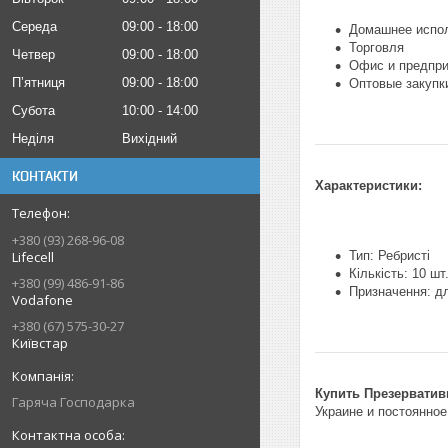
Середа
09:00
18:00
Домашнее испо
Торговля
Четвер
09:00
18:00
Офис и предпри
Пʼятниця
09:00
18:00
Оптовые закупк
Субота
10:00
14:00
Неділя
Вихідний
КОНТАКТИ
Характеристики:
+380 (93) 268-96-08
Lifecell
Тип: Ребристі
Кількість: 10 шт
+380 (99) 486-91-86
Призначення: дл
Vodafone
+380 (67) 575-30-27
Київстар
Купить Презерватив
Гаряча Господарка
Украине и постоянное