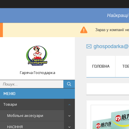
Найкращі 
Зараз у компанії н
ghospodarka@
ГОЛОВНА
ТО
Гаряча Господарка
Товари
Мобільні аксесуари
НАСІННЯ