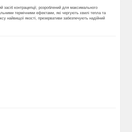
й засіб контрацепції, розроблений для максимального
кальними термічними ефектами, які чергують хвилі тепла та
ексу найвищої якості, презервативи забезпечують надійний