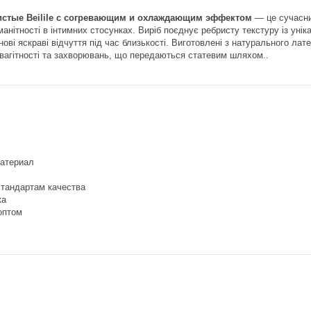
истые Beilile с согревающим и охлаждающим эффектом
— це сучасни
манітності в інтимних стосунках. Виріб поєднує ребристу текстуру із уні
ові яскраві відчуття під час близькості. Виготовлені з натурального лат
 вагітності та захворювань, що передаються статевим шляхом..
атериал
стандартам качества
ка
оптом