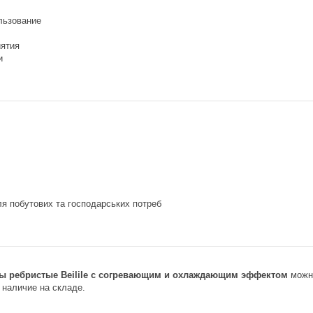
льзование
ятия
и
.
я побутових та господарських потреб
ы ребристые Beilile с согревающим и охлаждающим эффектом
можно
 наличие на складе.