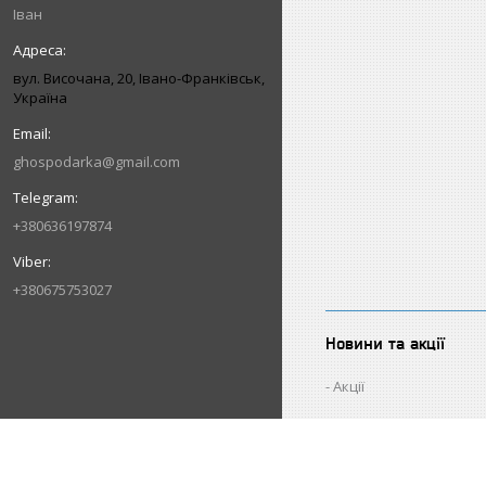
Іван
вул. Височана, 20, Івано-Франківськ,
Україна
ghospodarka@gmail.com
+380636197874
+380675753027
Новини та акції
Акції