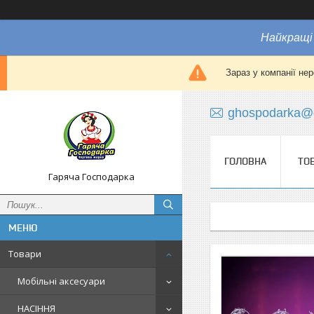
Найкращі 
Зараз у компанії не
ghospodarka@
ГОЛОВНА
ТО
Гаряча Господарка
Товари
Мобільні аксесуари
НАСІННЯ