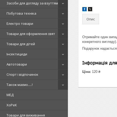
Засоби для догляду за взуттям
Побутова техніка
Опис
Електро товари
Товари для оформлення свят
Отримайте один випад
конкретного вигляду).
Товари для дітей
Подарунок надається
Інсектициди
Інформація дл
Автотовари
Ціна:
120 ₴
Спорт і відпочинок
Також маємо.....!
МЕД
ХоРеК
Товари для виживання