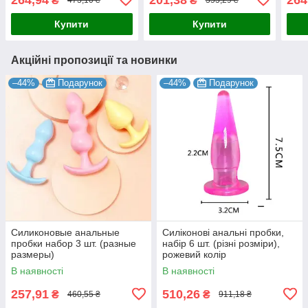
₴
₴
473,10 ₴
353,29 ₴
Купити
Купити
Акційні пропозиції та новинки
–44%
Подарунок
–44%
Подарунок
Силиконовые анальные
Силіконові анальні пробки,
пробки набор 3 шт. (разные
набір 6 шт. (різні розміри),
размеры)
рожевий колір
В наявності
В наявності
257,91
510,26
₴
₴
460,55 ₴
911,18 ₴