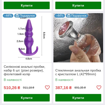
Купити
Купити
–44%
Подарунок
–44%
Подарунок
Силіконові анальні пробки,
набір 6 шт. (різні розміри),
Стеклянная анальная пробка
фіолетовий колір
с кристаллом L (42*99mm)
В наявності
В наявності
510,26
387,16
₴
₴
911,18 ₴
691,35 ₴
Купити
Купити