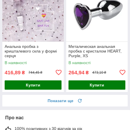
Анальна пробка з
Металическая анальная
кришталевого скла у формі
пробка с кристалом HEART,
серця
Purple, XS
В наявності
В наявності
416,89
264,94
₴
₴
744,45 ₴
473,10 ₴
Купити
Купити
Показати ще
Про нас
100% позитивних з 30 відгуків за рік