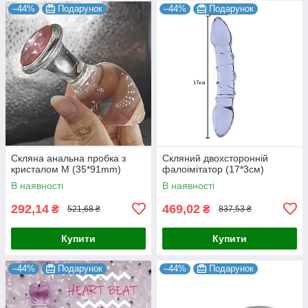
–44%
Подарунок
–44%
Подарунок
Скляна анальна пробка з
Скляний двохсторонній
кристалом M (35*91mm)
фалоімітатор (17*3см)
В наявності
В наявності
292,14
469,02
₴
₴
521,68 ₴
837,53 ₴
Купити
Купити
–44%
Подарунок
–44%
Подарунок