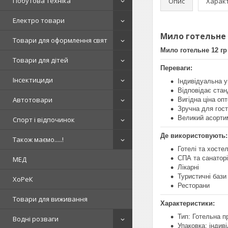
Побутова техніка
Опис
Харак
Електро товари
Мило готельне 1
Товари для оформлення свят
Мило готельне 12 гр 
Товари для дітей
Переваги:
Інсектициди
Індивідуальна у
Відповідає ста
Автотовари
Вигідна ціна оп
Зручна для гост
Великий асорти
Спорт і відпочинок
Де використовують:
Також маємо.....!
Готелі та хосте
СПА та санаторі
МЕД
Лікарні
Туристичні бази
ХоРеК
Ресторани
Товари для виживання
Характеристики:
Тип: Готельна 
Водні розваги
Упаковка: індив