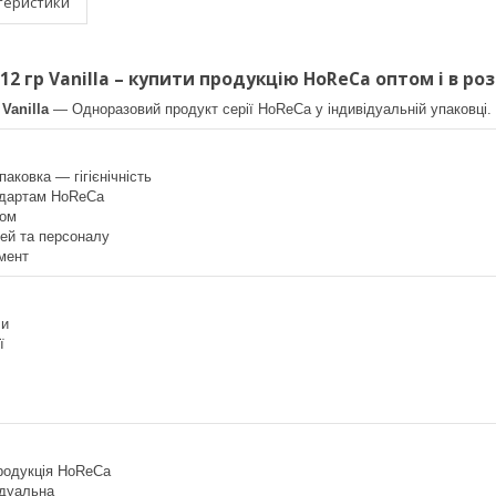
теристики
2 гр Vanilla – купити продукцію HoReCa оптом і в ро
Vanilla
— Одноразовий продукт серії HoReCa у індивідуальній упаковці. 
паковка — гігієнічність
ндартам HoReCa
том
ей та персоналу
мент
ли
ї
продукція HoReCa
ідуальна