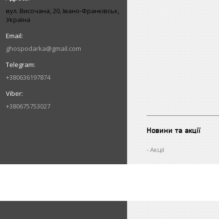
вул. Височана, 20, Івано-Франківськ,
Україна
ghospodarka@gmail.com
+380636197874
+380675753027
Новини та акції
Акції