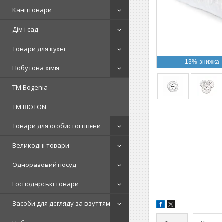
Канцтовари
Дім і сад
Товари для кухні
–13%
Побутова хімія
ТМ Bogenia
ТМ BIOTON
Товари для особистої гігієни
Великодні товари
Одноразовий посуд
Господарські товари
Засоби для догляду за взуттям