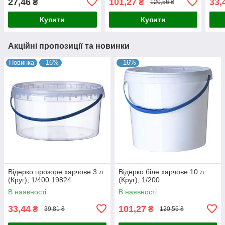
27,46
101,27
33,
₴
₴
120,56 ₴
Купити
Купити
Акційні пропозиції та новинки
Новинка
–16%
–16%
Відерко прозоре харчове 3 л.
Відерко біле харчове 10 л.
(Круг), 1/400 19824
(Круг), 1/200
В наявності
В наявності
33,44
101,27
₴
₴
39,81 ₴
120,56 ₴