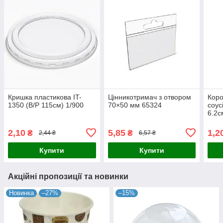
Кришка пластикова IT-
Цінникотримач з отвором
Коро
1350 (В/Р 115см) 1/900
70×50 мм 65324
соус
6.2с
2,8с
2,10
5,85
1,2
₴
₴
2,44 ₴
6,57 ₴
Купити
Купити
Акційні пропозиції та новинки
Новинка
–27%
–15%