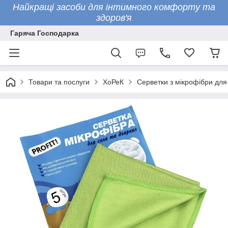
Найкращі засоби для інтимного комфорту та
здоров'я
Гаряча Господарка
Товари та послуги
ХоРеК
Серветки з мікрофібри для с