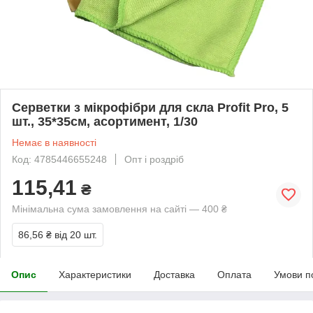
Серветки з мікрофібри для скла Profit Pro, 5
шт., 35*35см, асортимент, 1/30
Немає в наявності
Код: 4785446655248
Опт і роздріб
115,41
₴
Мінімальна сума замовлення на сайті — 400 ₴
86,56 ₴
від 20 шт.
Опис
Характеристики
Доставка
Оплата
Умови п