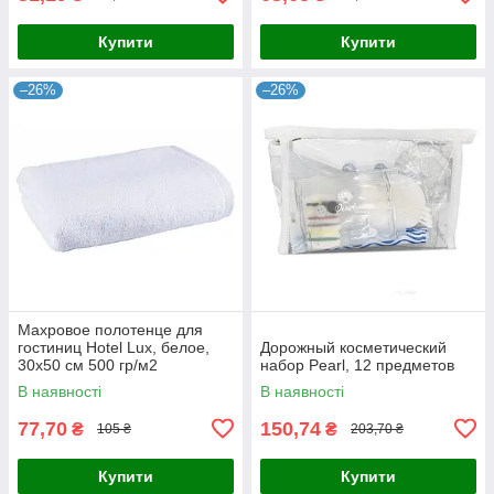
Купити
Купити
–26%
–26%
Махровое полотенце для
гостиниц Hotel Lux, белое,
Дорожный косметический
30х50 см 500 гр/м2
набор Pearl, 12 предметов
В наявності
В наявності
77,70
150,74
₴
₴
105 ₴
203,70 ₴
Купити
Купити