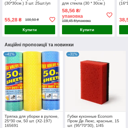
(30*30см.) 3 шт. 25шт./уп
для стекла (30 * 30см.)
(16*
УБ1
3шт.
5-35
58,56
₴/
упаковка
55,28
38,
₴
100,50 ₴
108,45 ₴/упаковка
Купити
Купити
Акційні пропозиції та новинки
–41%
–31%
Тряпка для уборки в рулоне,
Губки кухонные Econom
25*30 см, 50 шт. (Х2-197)
Пром Де Люкс, красные, 15
165691
шт. (95*70*30), 1/45