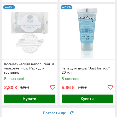
–24%
–23%
Косметический набор Pearl в
упаковке Flow Pack для
Гель для душа "Just for you"
гостиниц.
20 мл
В наявності
В наявності
2,80
5,66
₴
₴
3,68 ₴
7,35 ₴
Купити
Купити
Показати ще