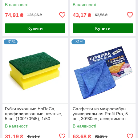
В наявності
В наявності
74,91
43,17
₴
₴
126,96 ₴
62,56 ₴
Купити
Купити
–31%
–31%
Губки кухонные HoReCa,
Салфетки из микрофибры
профилированные, желтые,
универсальная Profit Pro, 5
5 шт. (100*70*45), 1/50
шт., 30*30см, ассортимент,
1/30
В наявності
В наявності
31,19
63,68
₴
₴
45,21 ₴
92,29 ₴