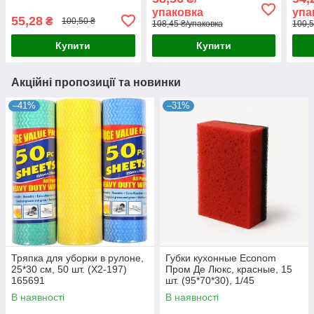
упаковка
упа
55,28
₴
100,50 ₴
108,45 ₴/упаковка
100,5
Купити
Купити
Акційні пропозиції та новинки
–41%
–31%
Тряпка для уборки в рулоне,
Губки кухонные Econom
25*30 см, 50 шт. (Х2-197)
Пром Де Люкс, красные, 15
165691
шт. (95*70*30), 1/45
В наявності
В наявності