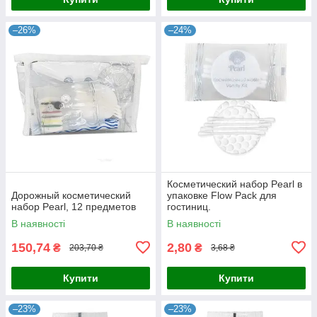
–26%
–24%
Косметический набор Pearl в
Дорожный косметический
упаковке Flow Pack для
набор Pearl, 12 предметов
гостиниц.
В наявності
В наявності
150,74
2,80
₴
₴
203,70 ₴
3,68 ₴
Купити
Купити
–23%
–23%