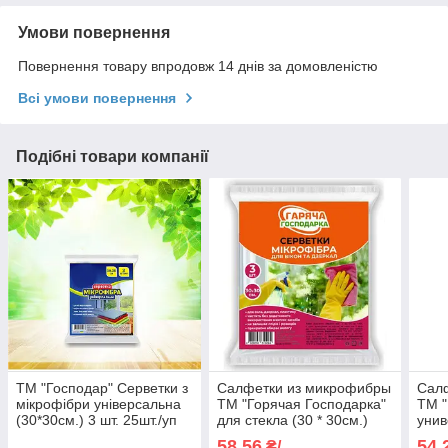
Умови повернення
Повернення товару впродовж 14 днів за домовленістю
Всі умови повернення
Подібні товари компанії
ТМ "Господар" Серветки з
Салфетки из микрофибры
Сал
мікрофібри універсальна
ТМ "Горячая Господарка"
ТМ "
(30*30см.) 3 шт. 25шт./уп
для стекла (30 * 30см.)
унив
УБ1
3шт.
30см
58,56
54,
₴/