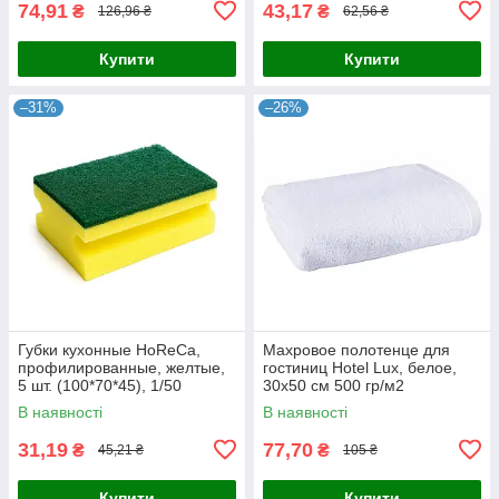
74,91
43,17
₴
₴
126,96 ₴
62,56 ₴
Купити
Купити
–31%
–26%
Губки кухонные HoReCa,
Махровое полотенце для
профилированные, желтые,
гостиниц Hotel Lux, белое,
5 шт. (100*70*45), 1/50
30х50 см 500 гр/м2
В наявності
В наявності
31,19
77,70
₴
₴
45,21 ₴
105 ₴
Купити
Купити