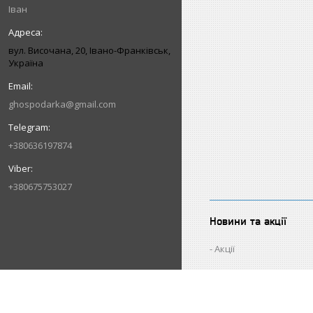
Іван
вул. Височана, 20, Івано-Франківськ,
Україна
ghospodarka@gmail.com
+380636197874
+380675753027
Новини та акції
Акції