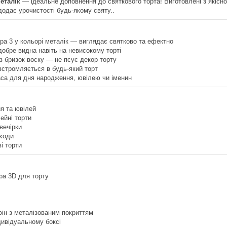
еталік
— ідеальне доповнення до святкового торта! Виготовлені з якісно
додає урочистості будь-якому святу..
а 3 у кольорі металік — виглядає святково та ефектно
обре видна навіть на невисокому торті
ез бризок воску — не псує декор торту
 встромляється в будь-який торт
аса для дня народження, ювілею чи іменин
я та ювілей
лейні торти
вечірки
аходи
і торти
ра 3D для торту
ін з металізованим покриттям
дивідуальному боксі