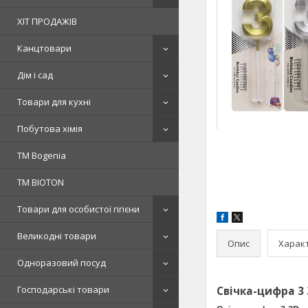
ХІТ ПРОДАЖІВ
Канцтовари
Дім і сад
Товари для кухні
Побутова хімія
ТМ Bogenia
ТМ BIOTON
Товари для особистої гігієни
Великодні товари
Опис
Харак
Одноразовий посуд
Господарські товари
Свічка-цифра 3 