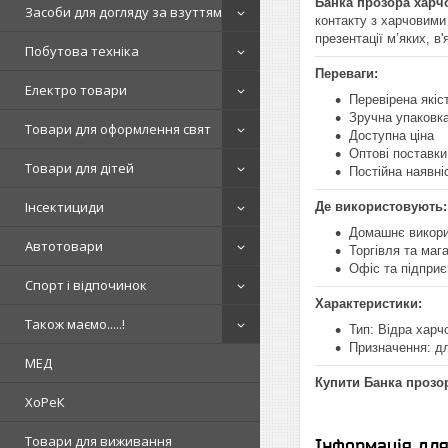
Банка прозора харчо
Засоби для догляду за взуттям
контакту з харчовими
презентації м’яких, в
Побутова техніка
Переваги:
Електро товари
Перевірена якіс
Зручна упаковк
Товари для оформлення свят
Доступна ціна
Оптові поставки 
Товари для дітей
Постійна наявні
Інсектициди
Де використовують:
Домашнє викор
Автотовари
Торгівля та маг
Офіс та підпри
Спорт і відпочинок
Характеристики:
Також маємо.....!
Тип: Відра харч
Призначення: д
МЕД
Купити Банка прозор
ХоРеК
Товари для виживання
Інформація дл