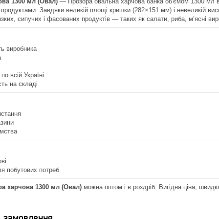
ва 1300 мл (Овал)
— Прозора овальна харчова банка об'ємом 1300 мл ви
 продуктами. Завдяки великій площі кришки (282×151 мм) і невеликій висо
'язких, сипучих і фасованих продуктів — таких як салати, риба, м’ясні вир
ть виробника
а
по всій Україні
сть на складі
истання
азини
ємства
ові
ля побутових потреб
а харчова 1300 мл (Овал)
можна оптом і в роздріб. Вигідна ціна, швидка
я замовлення