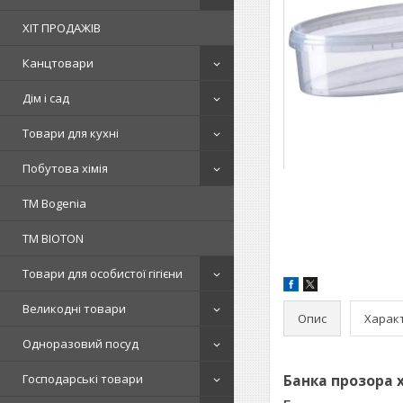
ХІТ ПРОДАЖІВ
Канцтовари
Дім і сад
Товари для кухні
Побутова хімія
ТМ Bogenia
ТМ BIOTON
Товари для особистої гігієни
Великодні товари
Опис
Харак
Одноразовий посуд
Господарські товари
Банка прозора х