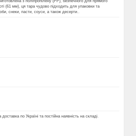
готовлена з поліпропілену (PP), безпечного для прямого
ті (61 мм), ця тара чудово підходить для упаковки та
оби, снеки, пасти, соуси, а також десерти..
 доставка по Україні та постійна наявність на складі.