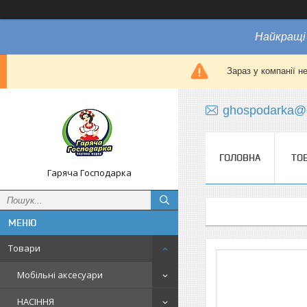
Найкращі 
Зараз у компанії н
ghospodarka@
ГОЛОВНА
ТО
Гаряча Господарка
Товари
Мобільні аксесуари
НАСІННЯ