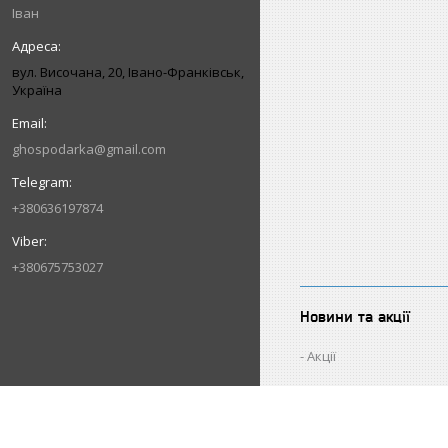
Іван
вул. Височана, 20, Івано-Франківськ,
Україна
ghospodarka@gmail.com
+380636197874
+380675753027
Новини та акції
Акції