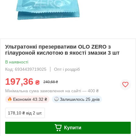
Ультратонкі презервативи OLO ZERO з
гілауроной кислотою в якості змазки 3 шт
В наявності
Код: 6934439719025
Опт і роздріб
197,36
₴
240,68 ₴
Мінімальна сума замовлення на сайті — 400 ₴
Економія
43.32 ₴
Залишилось
25 днів
178,10 ₴
від 2 шт.
Купити