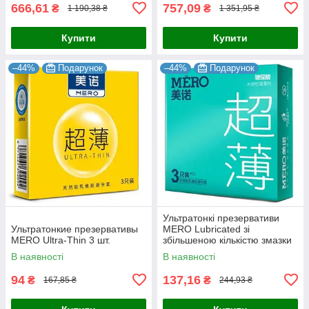
666,61
757,09
₴
₴
1 190,38 ₴
1 351,95 ₴
Купити
Купити
–44%
Подарунок
–44%
Подарунок
Ультратонкі презервативи
Ультратонкие презервативы
MERO Lubricated зі
MERO Ultra-Thin 3 шт.
збільшеною кількістю змазки
3 шт.
В наявності
В наявності
94
137,16
₴
₴
167,85 ₴
244,93 ₴