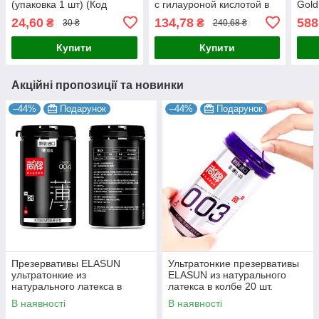
(упаковка 1 шт) (Код
с гилауроной кислотой в
Gol
302/11)
качестве смазки 3 шт
эффе
24,60
134,78
588
₴
₴
30 ₴
240,68 ₴
Купити
Купити
Акційні пропозиції та новинки
–44%
Подарунок
–44%
Подарунок
Презервативы ELASUN
Ультратонкие презервативы
ультратонкие из
ELASUN из натурального
натурального латекса в
латекса в колбе 20 шт.
колбе 24 шт.
В наявності
В наявності