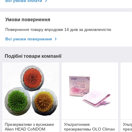
Всі умови оплати
Умови повернення
Повернення товару впродовж 14 днів за домовленістю
Всі умови повернення
Подібні товари компанії
Презервативи з вусиками
Ультратонкие
Ульт
Alien HEAD CoNDOM
презервативы OLO Climax
през