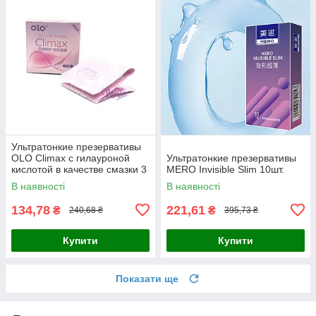
Ультратонкие презервативы
OLO Climax с гилауроной
Ультратонкие презервативы
кислотой в качестве смазки 3
MERO Invisible Slim 10шт.
шт
В наявності
В наявності
134,78
221,61
₴
₴
240,68 ₴
395,73 ₴
Купити
Купити
Показати ще