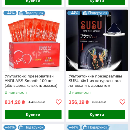
Купити
Купити
–44%
Подарунок
–44%
Подарунок
Ультратонкі презервативи
Ультратонкие презервативы
ANDLASS Smooth 100 шт.
SUSU 4in1 из натурального
(збільшена кількість змазки)
латекса и с ароматом
ванили, 12 шт.
В наявності
В наявності
814,20
356,19
₴
₴
1 453,93 ₴
636,05 ₴
Купити
Купити
–44%
Подарунок
–44%
Подарунок