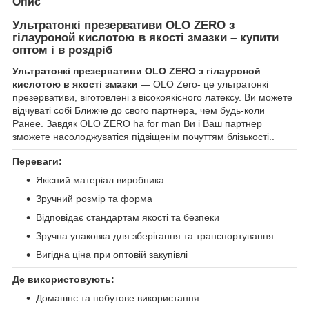
Опис
Ультратонкі презервативи OLO ZERO з
гілауроной кислотою в якості змазки – купити
оптом і в роздріб
Ультратонкі презервативи OLO ZERO з гілауроной
кислотою в якості змазки
— OLO Zero- це ультратонкі
презервативи, віготовлені з вісокоякісного латексу. Ви можете
відчуваті собі Ближче до свого партнера, чем будь-коли
Ранее. Завдяк OLO ZERO ha for man Ви і Ваш партнер
зможете насолоджуватіся підвіщенім почуттям блізькості..
Переваги:
Якісний матеріал виробника
Зручний розмір та форма
Відповідає стандартам якості та безпеки
Зручна упаковка для зберігання та транспортування
Вигідна ціна при оптовій закупівлі
Де використовують:
Домашнє та побутове використання