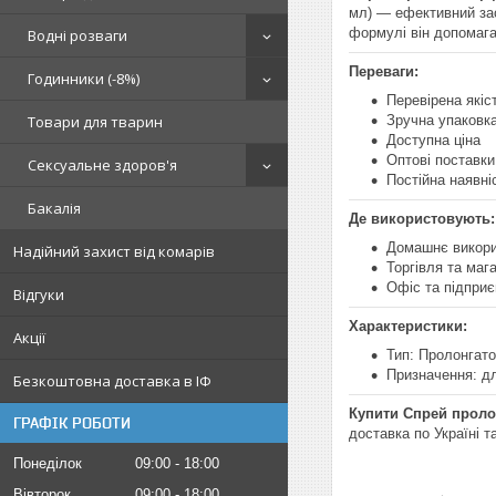
мл) — ефективний зас
формулі він допомага
Водні розваги
Переваги:
Годинники (-8%)
Перевірена якіс
Товари для тварин
Зручна упаковк
Доступна ціна
Оптові поставки 
Сексуальне здоров'я
Постійна наявні
Бакалія
Де використовують:
Домашнє викор
Надійний захист від комарів
Торгівля та маг
Офіс та підпри
Відгуки
Характеристики:
Акції
Тип: Пролонгат
Призначення: д
Безкоштовна доставка в ІФ
Купити Спрей пролон
ГРАФІК РОБОТИ
доставка по Україні т
Понеділок
09:00
18:00
Вівторок
09:00
18:00