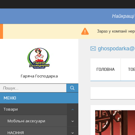
Найкращі 
Зараз у компанії не
ghospodarka@
ГОЛОВНА
ТО
Гаряча Господарка
Товари
Мобільні аксесуари
НАСІННЯ