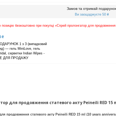
Замов та отримай подаруно
Ви заощаджуєте 50 ₴
позицію безкоштовно при покупці «Спрей пролонгатор для продовження ста
0 ₴
ОДАРУНОК 1 з 3 (випадковий
ид) — гель MiniLove, гель
ridal, серветки Indian Wipes -
Е ДЛЯ ПРОДАЖУ
ор для продовження статевого акту Peineili RED 15 ml 
ля продовження статевого акту Peineili RED 15 ml (10 years annivers