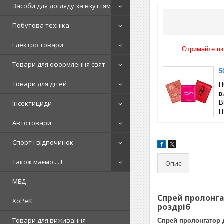
Засоби для догляду за взуттям
Побутова техніка
Електро товари
Отримайте цю 
Товари для оформлення свят
5
Товари для дітей
П
в
Інсектициди
B
Н
Автотовари
Спорт і відпочинок
Також маємо.....!
Опис
МЕД
Спрей пролонгат
ХоРеК
роздріб
Товари для виживання
Спрей пролонгатор д