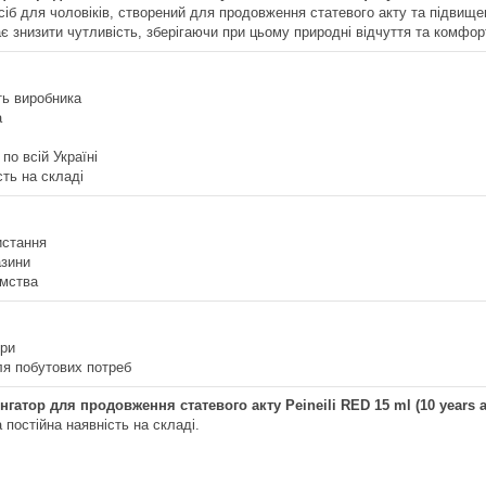
іб для чоловіків, створений для продовження статевого акту та підвищен
є знизити чутливість, зберігаючи при цьому природні відчуття та комфорт
ть виробника
а
по всій Україні
сть на складі
истання
азини
ємства
ори
ля побутових потреб
гатор для продовження статевого акту Peineili RED 15 ml (10 years a
а постійна наявність на складі.