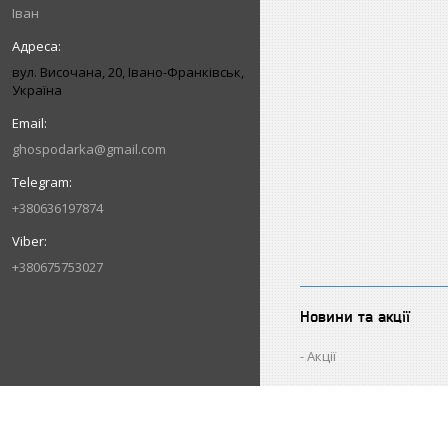
Іван
вул. Височана, 20, Івано-Франківськ,
Україна
ghospodarka@gmail.com
+380636197874
+380675753027
Новини та акції
Акції