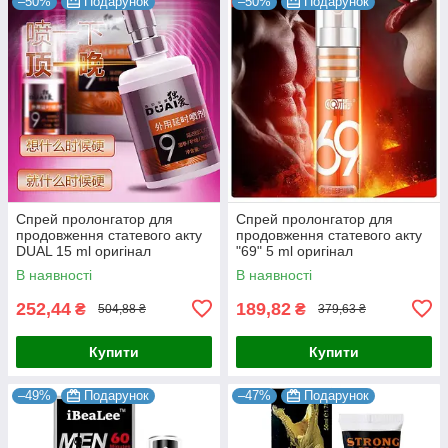
–50%
Подарунок
–50%
Подарунок
Спрей пролонгатор для
Спрей пролонгатор для
продовження статевого акту
продовження статевого акту
DUAL 15 ml оригінал
"69" 5 ml оригінал
6971341304550
6974012338700
В наявності
В наявності
252,44
189,82
₴
₴
504,88 ₴
379,63 ₴
Купити
Купити
–49%
Подарунок
–47%
Подарунок