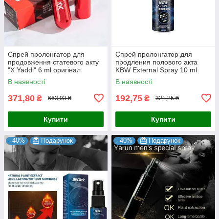
Спрей пролонгатор для
Спрей пролонгатор для
продовження статевого акту
продления полового акта
"X Yaddi" 6 ml оригінал
KBW External Spray 10 ml
6971023271576
В наявності
В наявності
371,80
192,75
₴
₴
663,93 ₴
321,25 ₴
Купити
Купити
–40%
Подарунок
–40%
Подарунок