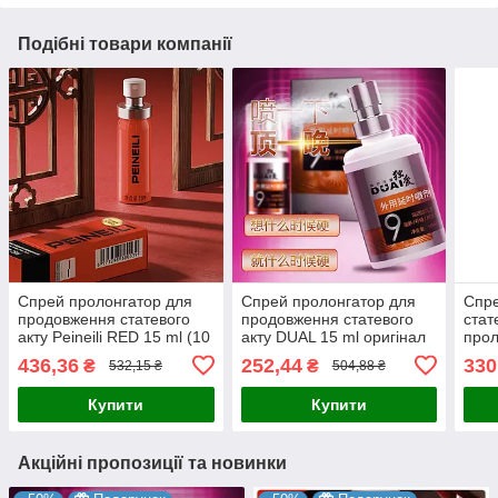
Подібні товари компанії
Спрей пролонгатор для
Спрей пролонгатор для
Спр
продовження статевого
продовження статевого
стат
акту Peineili RED 15 ml (10
акту DUAL 15 ml оригінал
прол
years anniversary)
6971341304550
ориг
436,36
252,44
330
₴
₴
532,15 ₴
504,88 ₴
Купити
Купити
Акційні пропозиції та новинки