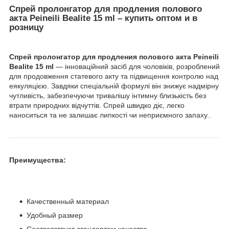
Спрей пролонгатор для продления полового
акта Peineili Bealite 15 ml – купить оптом и в
розницу
Спрей пролонгатор для продления полового акта Peineili
Bealite 15 ml
— інноваційний засіб для чоловіків, розроблений
для продовження статевого акту та підвищення контролю над
еякуляцією. Завдяки спеціальній формулі він знижує надмірну
чутливість, забезпечуючи тривалішу інтимну близькість без
втрати природних відчуттів. Спрей швидко діє, легко
наноситься та не залишає липкості чи неприємного запаху..
Преимущества:
Качественный материал
Удобный размер
Соответствует стандартам качества