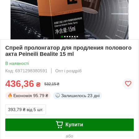
Спрей пролонгатор для продления полового
акта Peineili Bealite 15 ml
В наявності
Код: 6971298380591
Опт і роздріб
436,36
₴
532,15 ₴
Економія
95.79 ₴
Залишилось
23 дні
393,79 ₴
від 5 шт.
Купити
або