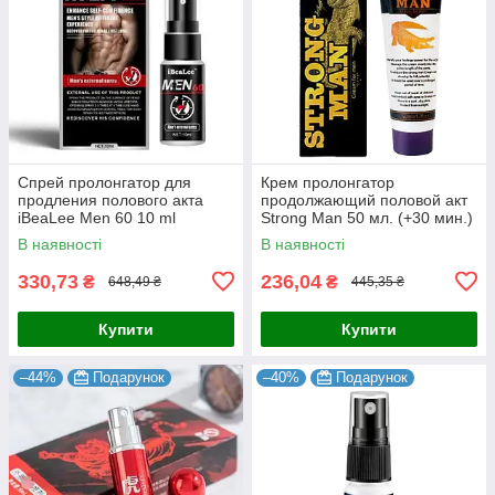
Спрей пролонгатор для
Крем пролонгатор
продления полового акта
продолжающий половой акт
iBeaLee Men 60 10 ml
Strong Man 50 мл. (+30 мин.)
оригинал
Оригинал 6970093832335
В наявності
В наявності
330,73
236,04
₴
₴
648,49 ₴
445,35 ₴
Купити
Купити
–44%
Подарунок
–40%
Подарунок