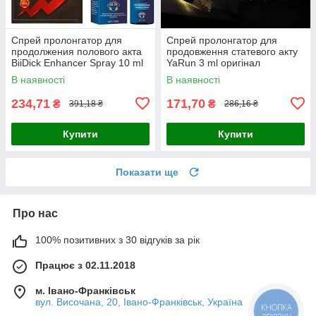
Спрей пролонгатор для
Спрей пролонгатор для
продолжения полового акта
продовження статевого акту
BiiDick Enhancer Spray 10 ml
YaRun 3 ml оригінал
В наявності
В наявності
234,71
171,70
₴
₴
391,18 ₴
286,16 ₴
Купити
Купити
Показати ще
Про нас
100% позитивних з 30 відгуків за рік
Працює з 02.11.2018
м. Івано-Франківськ
вул. Височана, 20, Івано-Франківськ, Україна
КНОПКА
ЗВ'ЯЗКУ