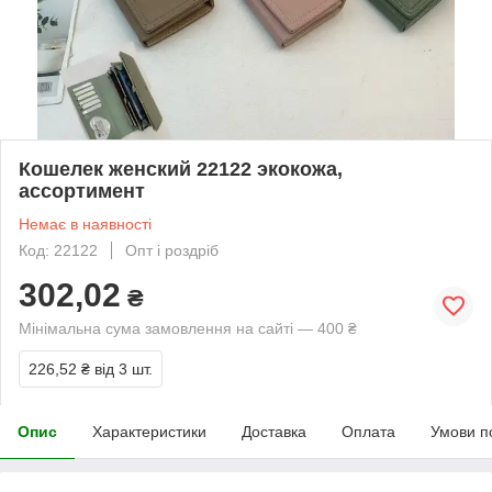
Кошелек женский 22122 экокожа,
ассортимент
Немає в наявності
Код: 22122
Опт і роздріб
302,02
₴
Мінімальна сума замовлення на сайті — 400 ₴
226,52 ₴
від 3 шт.
Опис
Характеристики
Доставка
Оплата
Умови п