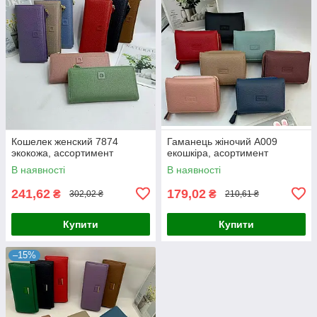
Кошелек женский 7874
Гаманець жіночий А009
экокожа, ассортимент
екошкіра, асортимент
В наявності
В наявності
241,62
179,02
₴
₴
302,02 ₴
210,61 ₴
Купити
Купити
–15%