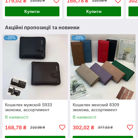
179,02
168,78
302
₴
₴
210,61 ₴
210,98 ₴
Купити
Купити
Акційні пропозиції та новинки
–20%
–20%
Кошелек мужской S933
Кошелек женский 8309
экокожа, ассортимент
экокожа, ассортимент
В наявності
В наявності
168,78
302,02
₴
₴
210,98 ₴
377,53 ₴