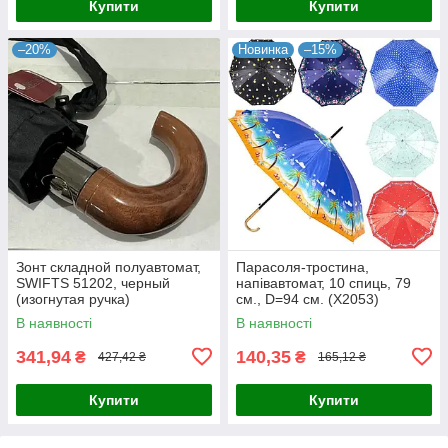
Купити
Купити
–20%
Новинка
–15%
Зонт складной полуавтомат,
Парасоля-тростина,
SWIFTS 51202, черный
напівавтомат, 10 спиць, 79
(изогнутая ручка)
см., D=94 см. (X2053)
В наявності
В наявності
341,94
140,35
₴
₴
427,42 ₴
165,12 ₴
Купити
Купити