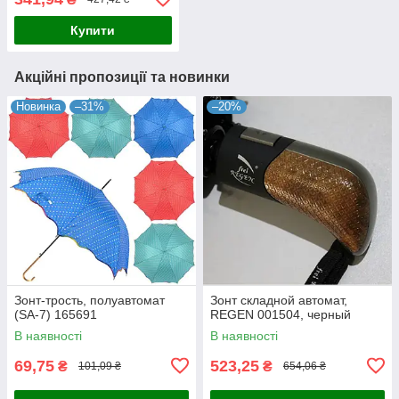
Купити
Акційні пропозиції та новинки
Новинка
–31%
–20%
Зонт-трость, полуавтомат
Зонт складной автомат,
(SA-7) 165691
REGEN 001504, черный
В наявності
В наявності
69,75
523,25
₴
₴
101,09 ₴
654,06 ₴