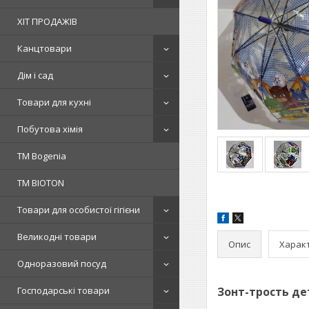
ХІТ ПРОДАЖІВ
Канцтовари
Дім і сад
Товари для кухні
Побутова хімія
ТМ Bogenia
ТМ BIOTON
Товари для особистої гігієни
Великодні товари
Опис
Харак
Одноразовий посуд
Господарські товари
Зонт-трость де