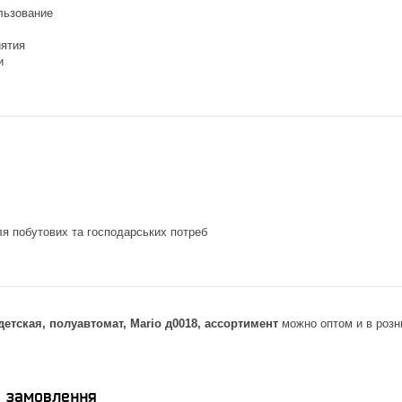
льзование
ятия
и
я побутових та господарських потреб
детская, полуавтомат, Mario д0018, ассортимент
можно оптом и в розн
я замовлення