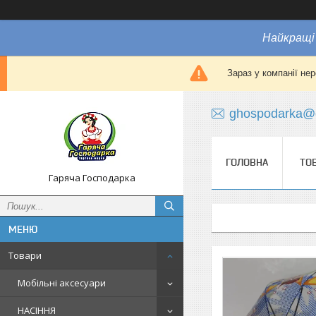
Найкращі 
Зараз у компанії не
ghospodarka@
ГОЛОВНА
ТО
Гаряча Господарка
Товари
Мобільні аксесуари
НАСІННЯ