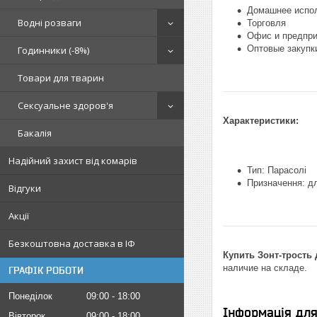
Домашнее испо
Водні розваги
Торговля
Офис и предпри
Оптовые закупк
Годинники (-8%)
Товари для тварин
Сексуальне здоров'я
Характеристики:
Бакалія
Надійний захист від комарів
Тип: Парасолі
Призначення: дл
Відгуки
Акції
Безкоштовна доставка в ІФ
Купить Зонт-трость 
наличие на складе.
ГРАФІК РОБОТИ
Понеділок
09:00
18:00
Інформація дл
Вівторок
09:00
18:00