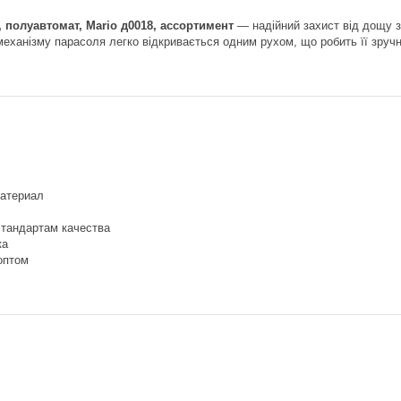
, полуавтомат, Mario д0018, ассортимент
— надійний захист від дощу 
еханізму парасоля легко відкривається одним рухом, що робить її зруч
атериал
стандартам качества
ка
оптом