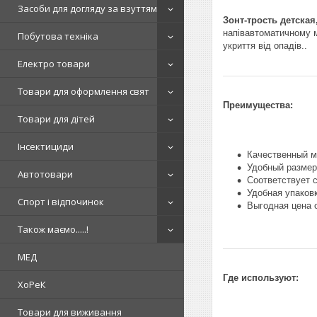
Засоби для догляду за взуттям
Зонт-трость детская
напівавтоматичному м
Побутова техніка
укриття від опадів..
Електро товари
Товари для оформлення свят
Преимущества:
Товари для дітей
Інсектициди
Качественный м
Удобный размер
Автотовари
Соответствует 
Удобная упаков
Спорт і відпочинок
Выгодная цена 
Також маємо.....!
МЕД
Где используют:
ХоРеК
Товари для виживання