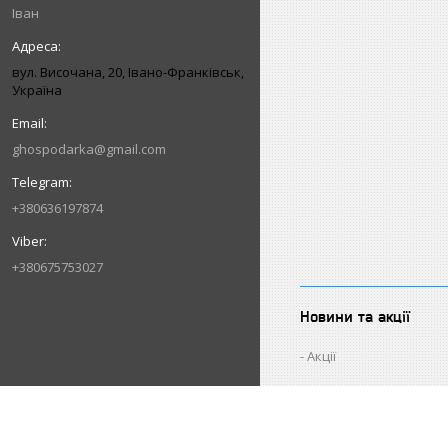
Іван
вул. Височана, 20, Івано-Франківськ,
Україна
ghospodarka@gmail.com
+380636197874
+380675753027
Новини та акції
Акції