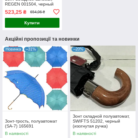
REGEN 001504, черный
523,25
₴
654,06 ₴
Купити
Акційні пропозиції та новинки
Новинка
–31%
–20%
Зонт складной полуавтомат,
Зонт-трость, полуавтомат
SWIFTS 51202, черный
(SA-7) 165691
(изогнутая ручка)
В наявності
В наявності