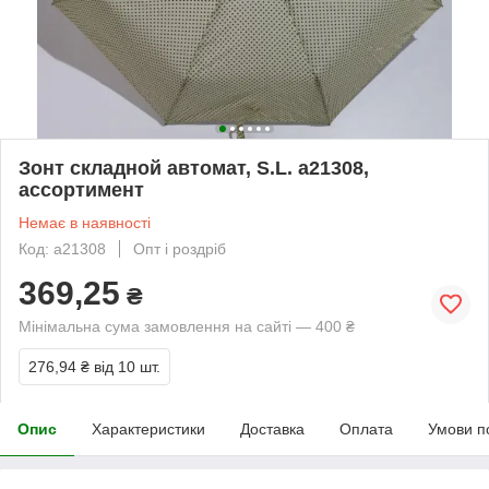
Зонт складной автомат, S.L. а21308,
ассортимент
Немає в наявності
Код: а21308
Опт і роздріб
369,25
₴
Мінімальна сума замовлення на сайті — 400 ₴
276,94 ₴
від 10 шт.
Опис
Характеристики
Доставка
Оплата
Умови п