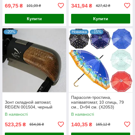
69,75
341,94
₴
₴
101,09 ₴
427,42 ₴
Купити
Купити
–20%
Новинка
–15%
Парасоля-тростина,
Зонт складной автомат,
напівавтомат, 10 спиць, 79
REGEN 001504, черный
см., D=94 см. (X2053)
В наявності
В наявності
523,25
140,35
₴
₴
654,06 ₴
165,12 ₴