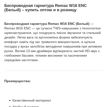
Беспроводная гарнитура Remax W16 ENC
(Белый) – купить оптом и в розницу
Беспроводная гарнитура Remax W16 ENC (Белый)
—
Remax W16 ENC — це сучасні TWS-навушники з технологією
шумозаглушення, що поєднують якісне звучання та стильний
дизайн. Легка вага та ергономічна форма забезпечують
комфорт навіть під час тривалого використання, а щільна
посадка у вухах запобігає випадінню навушників при активних
рухах. Великі 13-мм драйвери відтворюють чистий HD-звук з
глибокими басами, чіткими високими та насиченими
середніми частотами..
Преимущества:
Качественный материал
Удобный размер