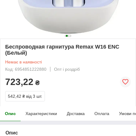
Беспроводная гарнитура Remax W16 ENC
(Белый)
Немає в наявності
Код: 6954851222880
Опт і роздріб
723,22
₴
542,42 ₴
від 3 шт.
Опис
Характеристики
Доставка
Оплата
Умови п
Опис