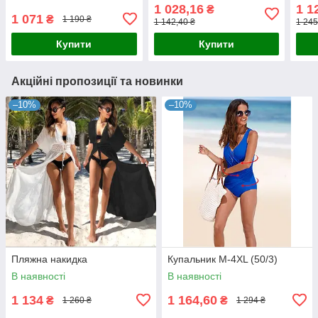
1 028,16
1 1
₴
1 071
₴
1 190 ₴
1 142,40 ₴
1 245
Купити
Купити
Акційні пропозиції та новинки
–10%
–10%
Пляжна накидка
Купальник М-4XL (50/3)
В наявності
В наявності
1 134
1 164,60
₴
₴
1 260 ₴
1 294 ₴