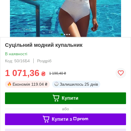
Суцільний модний купальник
В наявності
Код: 50/16Б4
Роздріб
1 071,36
₴
1 190,40 ₴
Економія
119.04 ₴
Залишилось
25 днів
Купити
або
Купити з