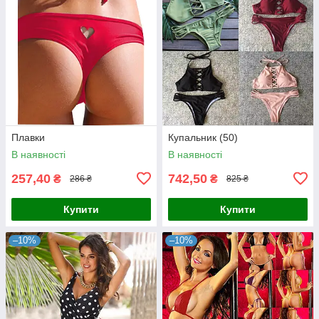
Плавки
Купальник (50)
В наявності
В наявності
257,40
742,50
₴
₴
286 ₴
825 ₴
Купити
Купити
–10%
–10%