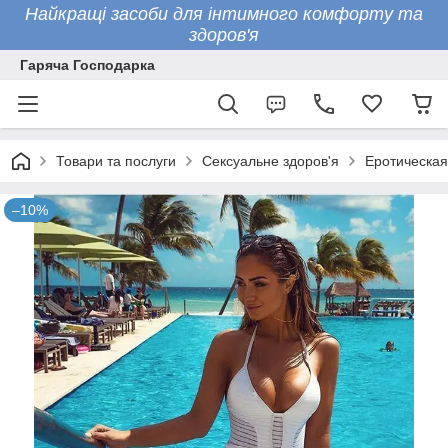
Найкращі засоби для інтимного комфорту та
здоров'я
Гаряча Господарка
Товари та послуги
Сексуальне здоров'я
Еротическая
–10%