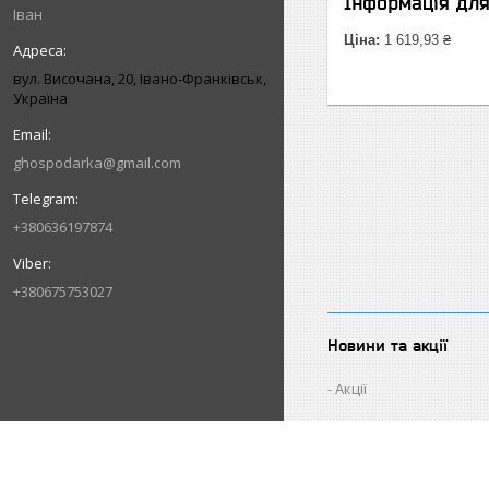
Інформація дл
Іван
Ціна:
1 619,93 ₴
вул. Височана, 20, Івано-Франківськ,
Україна
ghospodarka@gmail.com
+380636197874
+380675753027
Новини та акції
Акції