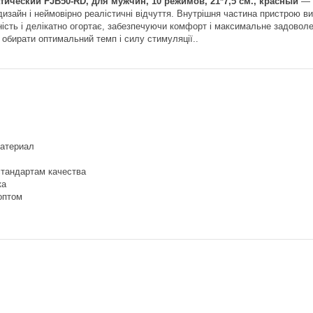
ический FJB50-RD, для мужчин, 10 режимов, 21*7,5 см., красный
— ц
 дизайн і неймовірно реалістичні відчуття. Внутрішня частина пристрою в
ність і делікатно огортає, забезпечуючи комфорт і максимальне задово
 обирати оптимальний темп і силу стимуляції..
атериал
стандартам качества
ка
оптом