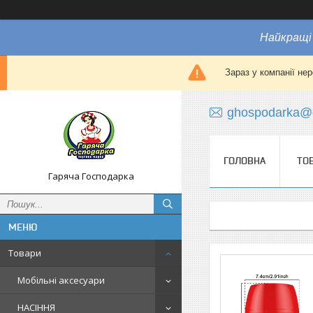
Найкращі 
Зараз у компанії не
ghospodarka@
ГОЛОВНА
ТО
Гаряча Господарка
Товари
Мобільні аксесуари
НАСІННЯ