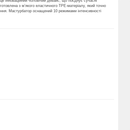
е інноваційний чоловічий девайс, що поєднує сучасні
иготовлена з м’якого еластичного TPE-матеріалу, який точно
лення. Мастурбатор оснащений 10 режимами інтенсивності