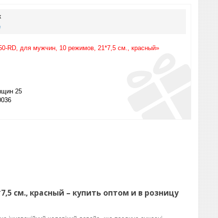
к
₴
0-RD, для мужчин, 10 режимов, 21*7,5 см., красный»
щин 25
0036
,5 см., красный – купить оптом и в розницу