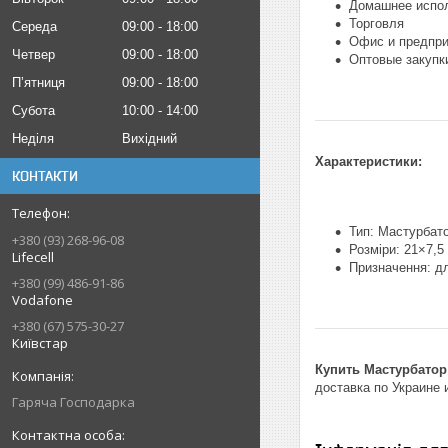
Домашнее испо
Торговля
Середа
09:00
18:00
Офис и предпри
Четвер
09:00
18:00
Оптовые закупк
Пʼятниця
09:00
18:00
Субота
10:00
14:00
Неділя
Вихідний
Характеристики:
КОНТАКТИ
Тип: Мастурбат
+380 (93) 268-96-08
Розміри: 21×7,5
Lifecell
Призначення: дл
+380 (99) 486-91-86
Vodafone
+380 (67) 575-30-27
Київстар
Купить Мастурбатор 
доставка по Украине 
Гаряча Господарка