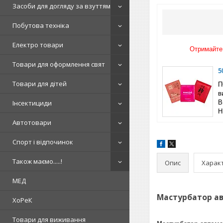
Засоби для догляду за взуттям
Побутова техніка
Електро товари
Отримайте 
Товари для оформлення свят
5
Товари для дітей
П
в
Інсектициди
B
Н
Автотовари
Спорт і відпочинок
Також маємо.....!
Опис
Харак
МЕД
Мастурбатор авт
ХоРеК
Товари для виживання