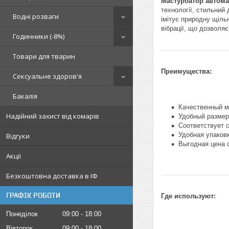
Мастурбатор автомат
технології, стильний
Водні розваги
імітує природну щіль
вібрації, що дозволяє
Годинники (-8%)
Товари для тварин
Преимущества:
Сексуальне здоров'я
Бакалія
Качественный м
Надійний захист від комарів
Удобный размер
Соответствует 
Удобная упаков
Відгуки
Выгодная цена 
Акції
Безкоштовна доставка в ІФ
ГРАФІК РОБОТИ
Где используют:
Понеділок
09:00
18:00
Вівторок
09:00
18:00