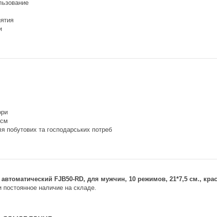
льзование
ятия
и
ори
 см
я побутових та господарських потреб
автоматический FJB50-RD, для мужчин, 10 режимов, 21*7,5 см., кра
и постоянное наличие на складе.