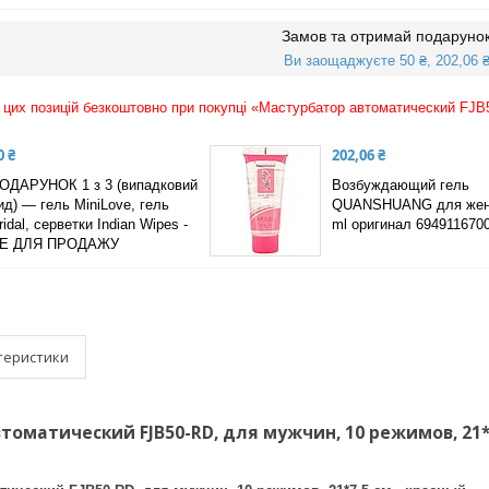
Замов та отримай подаруно
Ви заощаджуєте 50 ₴, 202,06 
цих позицій безкоштовно при покупці «Мастурбатор автоматический FJB5
0 ₴
202,06 ₴
ОДАРУНОК 1 з 3 (випадковий
Возбуждающий гель
ид) — гель MiniLove, гель
QUANSHUANG для жен
ridal, серветки Indian Wipes -
ml оригинал 694911670
Е ДЛЯ ПРОДАЖУ
теристики
оматический FJB50-RD, для мужчин, 10 режимов, 21*7