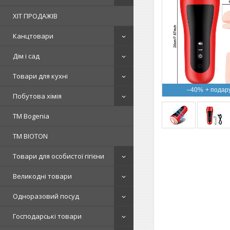
ХІТ ПРОДАЖІВ
Канцтовари
Дім і сад
Товари для кухні
–40%
Побутова хімія
ТМ Bogenia
ТМ BIOTON
Товари для особистої гігієни
Великодні товари
Одноразовий посуд
Господарські товари