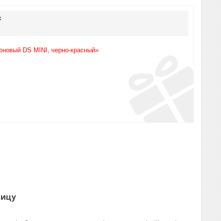
к
оновый DS MINI, черно-красный»
ницу