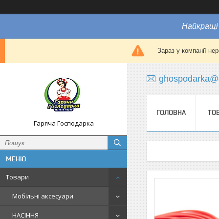
Найкращі 
Зараз у компанії не
ghospodarka@
ГОЛОВНА
ТО
Гаряча Господарка
Товари
Мобільні аксесуари
НАСІННЯ