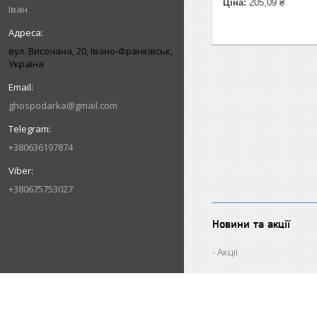
Ціна:
205,09 ₴
Іван
вул. Височана, 20, Івано-Франківськ,
Україна
ghospodarka@gmail.com
+380636197874
+380675753027
Новини та акції
Акції