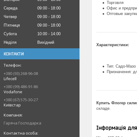
Торговля
Середа
09:00
18:00
Офис и предпри
Оптовые закупк
Четвер
09:00
18:00
Пʼятниця
09:00
18:00
Субота
10:00
14:00
Неділя
Вихідний
Характеристики:
КОНТАКТИ
Тип: Садо-Маз
Призначення: дл
+380 (93) 268-96-08
Lifecell
+380 (99) 486-91-86
Vodafone
+380 (67) 575-30-27
Купить Флогер сили
Київстар
складе.
Гаряча Господарка
Інформація дл