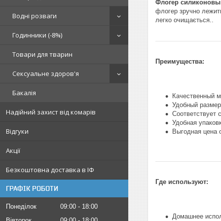
Флогер силиконовый
флогер зручно лежить 
Водні розваги
легко очищається..
Годинники (-8%)
Товари для тварин
Преимущества:
Сексуальне здоров'я
Бакалія
Качественный м
Удобный размер
Надійний захист від комарів
Соответствует 
Удобная упаков
Відгуки
Выгодная цена 
Акції
Безкоштовна доставка в ІФ
Где используют:
ГРАФІК РОБОТИ
Понеділок
09:00
18:00
Домашнее испо
Вівторок
09:00
18:00