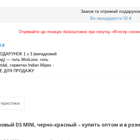
Замов та отримай подаруно
Ви заощаджуєте 50 ₴
Отримайте цю позицію безкоштовно при покупці «Флогер силик
0 ₴
ОДАРУНОК 1 з 3 (випадковий
ид) — гель MiniLove, гель
ridal, серветки Indian Wipes -
Е ДЛЯ ПРОДАЖУ
теристики
овый DS MINI, черно-красный – купить оптом и в роз