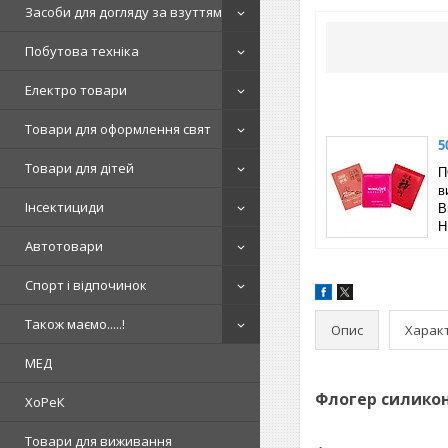
Засоби для догляду за взуттям
Побутова техніка
Електро товари
Товари для оформлення свят
5
Товари для дітей
П
в
Інсектициди
B
Н
Автотовари
Спорт і відпочинок
Також маємо.....!
Опис
Харак
МЕД
Флогер силикон
ХоРеК
Товари для виживання