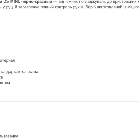
 DS MINI, черно-красный
— від ніжних погладжувань до пристрасних ля
у руці й забезпечує повний контроль рухів. Виріб виготовлений із міцного
атериал
стандартам качества
ка
оптом
льзование