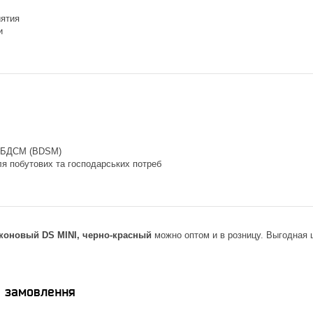
ятия
и
о БДСМ (BDSM)
я побутових та господарських потреб
коновый DS MINI, черно-красный
можно оптом и в розницу. Выгодная ц
я замовлення