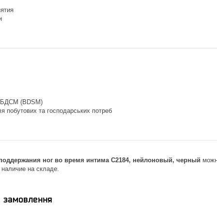
ятия
и
о БДСМ (BDSM)
я побутових та господарських потреб
поддержания ног во время интима С2184, нейлоновый, черный
можно
 наличие на складе.
я замовлення