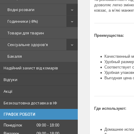
дозволяє легко зміню
Водні розваги
ковзає, а м’які манже
Годинники (-8%)
Товари для тварин
Преимущества:
Сексуальне здоров'я
Бакалія
Качественный м
Удобный размер
Соответствует 
Надійний захист від комарів
Удобная упаков
Выгодная цена 
Відгуки
Акції
Безкоштовна доставка в ІФ
Где используют:
ГРАФІК РОБОТИ
Понеділок
09:00
18:00
Домашнее испо
Вівторок
09:00
18:00