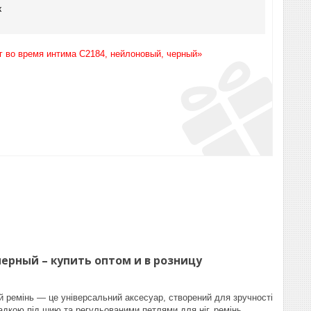
к
г во время интима С2184, нейлоновый, черный»
ерный – купить оптом и в розницу
 ремінь — це універсальний аксесуар, створений для зручності
кладкою під шию та регульованими петлями для ніг, ремінь