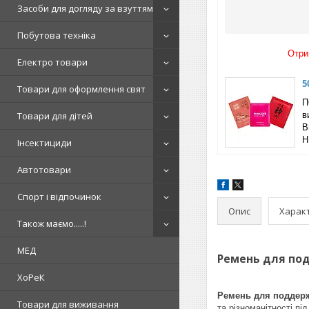
Засоби для догляду за взуттям
Побутова техніка
Отри
Електро товари
5
Товари для оформлення свят
П
Товари для дітей
в
B
Н
Інсектициди
Автотовари
Спорт і відпочинок
Опис
Харак
Також маємо.....!
МЕД
Ремень для под
ХоРеК
Ремень для поддерж
Товари для виживання
та різноманітності пі