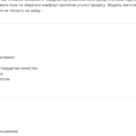
вати пози та зберігати комфорт протягом усього процесу. Модель вигото
ти не тиснуть на шкіру..
атериал
стандартам качества
ка
оптом
льзование