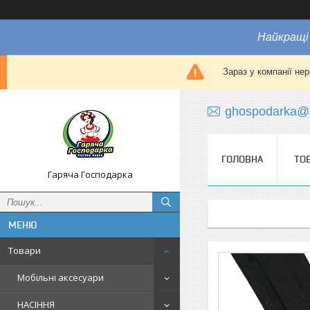
Найкращі 
Зараз у компанії не
ghospodarka@
ГОЛОВНА
ТО
Гаряча Господарка
Товари
Мобільні аксесуари
НАСІННЯ