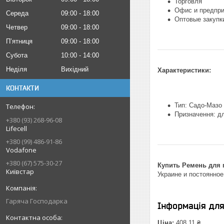
Торговля
Офис и предпри
Середа
09:00
18:00
Оптовые закупк
Четвер
09:00
18:00
Пʼятниця
09:00
18:00
Субота
10:00
14:00
Неділя
Вихідний
Характеристики:
КОНТАКТИ
Тип: Садо-Маз
Призначення: дл
+380 (93) 268-96-08
Lifecell
+380 (99) 486-91-86
Vodafone
+380 (67) 575-30-27
Купить Ремень для 
Київстар
Украине и постоянное
Гаряча Господарка
Інформація дл
Ціна:
408,11 ₴