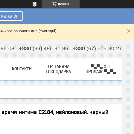
Кошик
 каталог
жчого робочого дня (сьогодні).
-96-08
+380 (99) 486-91-86
+380 (67) 575-30-27
ТМ ГАРЯЧА
▀▄▀▄ ХІТ
КОНТАКТИ
ГОСПОДАРКА
ПРОДАЖ ▀▄▀▄
 время интима С2184, нейлоновый, черный