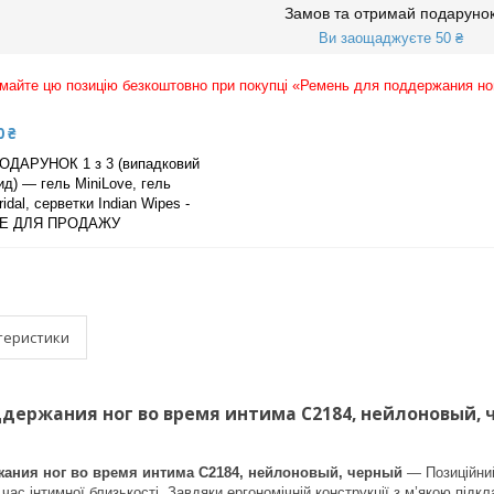
Замов та отримай подаруно
Ви заощаджуєте 50 ₴
майте цю позицію безкоштовно при покупці «Ремень для поддержания но
0 ₴
ОДАРУНОК 1 з 3 (випадковий
ид) — гель MiniLove, гель
ridal, серветки Indian Wipes -
Е ДЛЯ ПРОДАЖУ
теристики
держания ног во время интима С2184, нейлоновый, ч
ания ног во время интима С2184, нейлоновый, черный
— Позиційний
д час інтимної близькості. Завдяки ергономічній конструкції з м’якою під