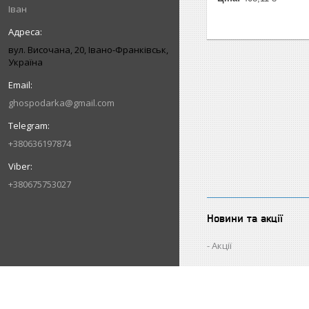
Іван
вул. Височана, 20, Івано-Франківськ,
Україна
ghospodarka@gmail.com
+380636197874
+380675753027
Новини та акції
Акції