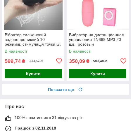
Вібратор силіконовий
Вибратор на дистанционном
водонепроникний 10
управлении TN669 MP3 20
режимів, стимуляція точки G,
шв., розовый
чорний
В наявності
В наявності
599,74
350,09
₴
₴
999,57 ₴
583,48 ₴
Купити
Купити
Показати ще
Про нас
100% позитивних з 31 відгука за рік
Працює з 02.11.2018