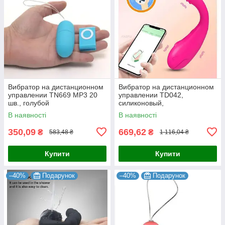
Вибратор на дистанционном
Вибратор на дистанционном
управлении TN669 MP3 20
управлении TD042,
шв., голубой
силиконовый,
водонепроницаемый,
В наявності
В наявності
фиолетовый
350,09
669,62
₴
₴
583,48 ₴
1 116,04 ₴
Купити
Купити
–40%
Подарунок
–40%
Подарунок