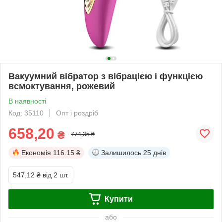
Вакуумний вібратор з вібрацією і функцією
всмоктування, рожевий
В наявності
Код: 35110
Опт і роздріб
658,20
₴
774,35 ₴
Економія
116.15 ₴
Залишилось
25 днів
547,12 ₴
від 2 шт.
Купити
або