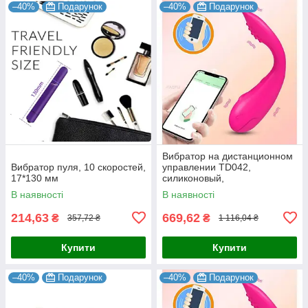
–40%
Подарунок
–40%
Подарунок
Вибратор на дистанционном
Вибратор пуля, 10 скоростей,
управлении TD042,
17*130 мм
силиконовый,
водонепроницаемый,
В наявності
В наявності
розовый
214,63
669,62
₴
₴
357,72 ₴
1 116,04 ₴
Купити
Купити
–40%
Подарунок
–40%
Подарунок