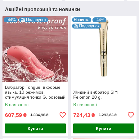
Акційні пропозиції та новинки
–44%
Подарунок
Новинка
–44%
Подарунок
Вибратор Tongue, в форме
языка, 10 режимов,
Жидкий вибратор SIYI
стимуляция точки G, розовый
Felomon 20 g.
В наявності
В наявності
607,59
724,43
₴
₴
1 084,98 ₴
1 293,63 ₴
Купити
Купити