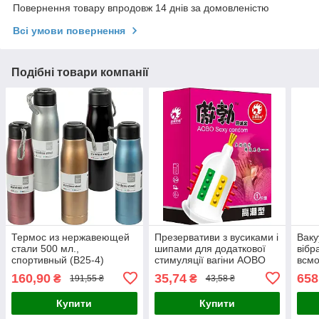
Повернення товару впродовж 14 днів за домовленістю
Всі умови повернення
Подібні товари компанії
Термос из нержавеющей
Презервативи з вусиками і
Ваку
стали 500 мл.,
шипами для додаткової
вібр
спортивный (B25-4)
стимуляції вагіни AOBO
всмо
165691
Sexy condom (Код 302/12)
160,90
35,74
658
₴
₴
191,55 ₴
43,58 ₴
рожевий
Купити
Купити