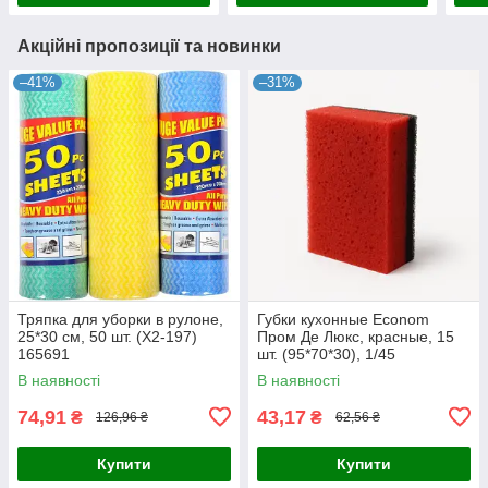
Акційні пропозиції та новинки
–41%
–31%
Тряпка для уборки в рулоне,
Губки кухонные Econom
25*30 см, 50 шт. (Х2-197)
Пром Де Люкс, красные, 15
165691
шт. (95*70*30), 1/45
В наявності
В наявності
74,91
43,17
₴
₴
126,96 ₴
62,56 ₴
Купити
Купити