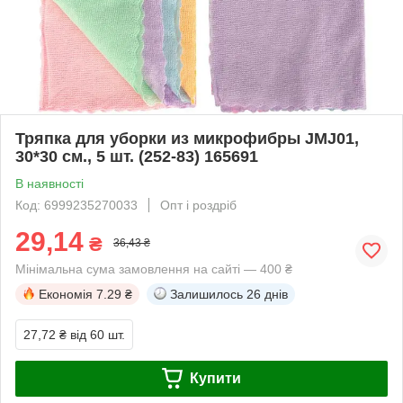
Тряпка для уборки из микрофибры JMJ01,
30*30 см., 5 шт. (252-83) 165691
В наявності
Код: 6999235270033
Опт і роздріб
29,14
₴
36,43 ₴
Мінімальна сума замовлення на сайті — 400 ₴
Економія
7.29 ₴
Залишилось
26 днів
27,72 ₴
від 60 шт.
Купити