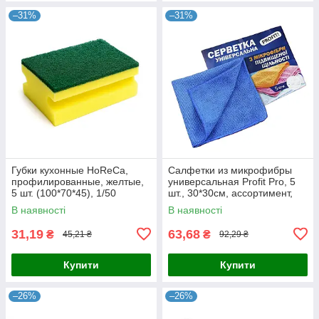
–31%
–31%
Губки кухонные HoReCa,
Салфетки из микрофибры
профилированные, желтые,
универсальная Profit Pro, 5
5 шт. (100*70*45), 1/50
шт., 30*30см, ассортимент,
1/30
В наявності
В наявності
31,19
63,68
₴
₴
45,21 ₴
92,29 ₴
Купити
Купити
–26%
–26%