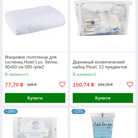
Махровое полотенце для
гостиниц Hotel Lux, белое,
Дорожный косметический
30х50 см 500 гр/м2
набор Pearl, 12 предметов
В наявності
В наявності
77,70
150,74
₴
₴
105 ₴
203,70 ₴
Купити
Купити
–24%
–23%