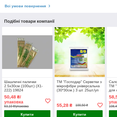
Всі умови повернення
Подібні товари компанії
Шашличні палички
ТМ "Господар" Серветки з
Сал
2.5х30см (100шт.) (X1-
мікрофібри універсальна
ТМ "
222) 19824
(30*30см.) 3 шт. 25шт./уп
для 
УБ1
3шт.
50,48
58,
₴/
упаковка
упа
55,28
₴
100,50 ₴
63,10 ₴/упаковка
108,4
Купити
Купити