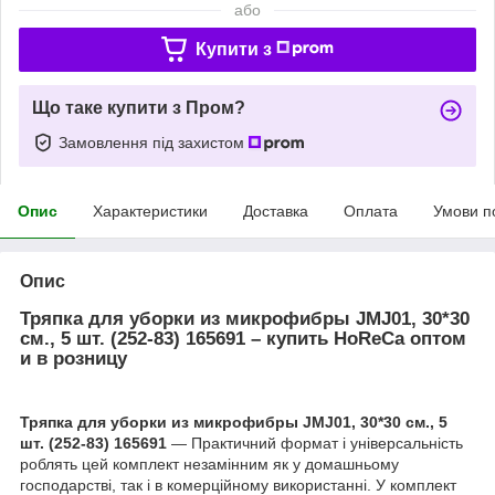
або
Купити з
Що таке купити з Пром?
Замовлення під захистом
Опис
Характеристики
Доставка
Оплата
Умови п
Опис
Тряпка для уборки из микрофибры JMJ01, 30*30
см., 5 шт. (252-83) 165691 – купить HoReCa оптом
и в розницу
Тряпка для уборки из микрофибры JMJ01, 30*30 см., 5
шт. (252-83) 165691
— Практичний формат і універсальність
роблять цей комплект незамінним як у домашньому
господарстві, так і в комерційному використанні. У комплект