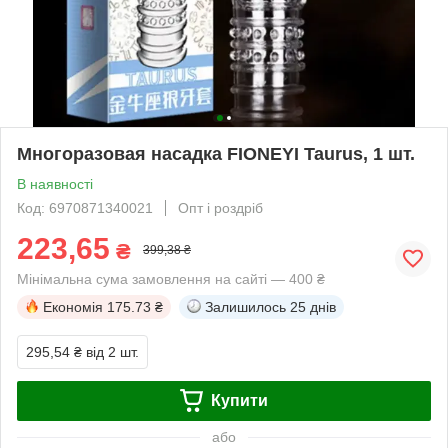
Многоразовая насадка FIONEYI Taurus, 1 шт.
В наявності
Код: 6970871340021
Опт і роздріб
223,65
₴
399,38 ₴
Мінімальна сума замовлення на сайті — 400 ₴
Економія
175.73 ₴
Залишилось
25 днів
295,54 ₴
від 2 шт.
Купити
або