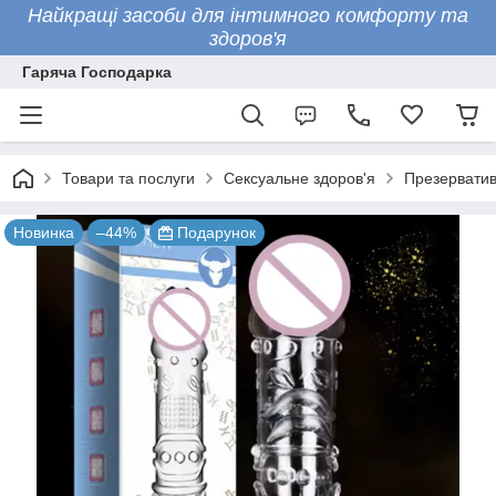
Найкращі засоби для інтимного комфорту та
здоров'я
Гаряча Господарка
Товари та послуги
Сексуальне здоров'я
Презервати
Новинка
–44%
Подарунок