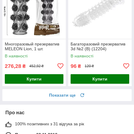
Многоразовый презерватив
Багаторазовий презерватив
MELEON Lion, 1 шт.
3d №2 (B) (12204)
В наявності
В наявності
276,28
96
₴
₴
452,92 ₴
120 ₴
Купити
Купити
Показати ще
Про нас
100% позитивних з 31 відгука за рік