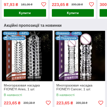
97,93
223,65
300
₴
₴
181,36 ₴
399,38 ₴
Купити
Купити
Акційні пропозиції та новинки
Новинка
–44%
Новинка
–44%
Подарунок
Подарунок
Многоразовая насадка
Многоразовая насадка
FIONEYI Aries, 1 шт.
FIONEYI Cancer, 1 шт.
В наявності
В наявності
223,65
223,65
₴
₴
399,38 ₴
399,38 ₴