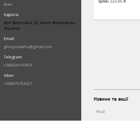
Ціна:
223,65 ₴
Іван
вул. Височана, 20, Івано-Франківськ,
Україна
ghospodarka@gmail.com
+380636197874
+380675753027
Новини та акції
Акції