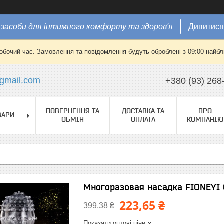
засоби для інтимного комфорту та здоров'я
Дивитися
робочий час. Замовлення та повідомлення будуть оброблені з 09:00 найбли
gmail.com
+380 (93) 268
ПОВЕРНЕННЯ ТА
ДОСТАВКА ТА
ПРО
ВАРИ
ОБМІН
ОПЛАТА
КОМПАНІЮ
Многоразовая насадка FIONEYI G
223,65 ₴
399,38 ₴
Показати оптові ціни