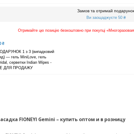
Замов та отримай подаруно
Ви заощаджуєте 50 ₴
Отримайте цю позицію безкоштовно при покупці «Многоразовая
0 ₴
ОДАРУНОК 1 з 3 (випадковий
ид) — гель MiniLove, гель
ridal, серветки Indian Wipes -
Е ДЛЯ ПРОДАЖУ
асадка FIONEYI Gemini – купить оптом и в розницу