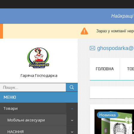
Найкращі 
Зараз у компанії не
ghospodarka@
ГОЛОВНА
ТО
Гаряча Господарка
Товари
Новинка
Мобільні аксесуари
НАСІННЯ