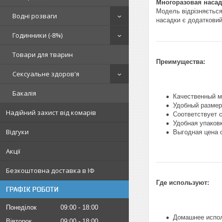
Многоразовая насад
Модель відрізняється
Водні розваги
насадки є додатковий 
Годинники (-8%)
Товари для тварин
Преимущества:
Сексуальне здоров'я
Бакалія
Качественный м
Удобный размер
Надійний захист від комарів
Соответствует 
Удобная упаков
Відгуки
Выгодная цена 
Акції
Безкоштовна доставка в ІФ
Где используют:
ГРАФІК РОБОТИ
Понеділок
09:00
18:00
Домашнее испо
Вівторок
09:00
18:00