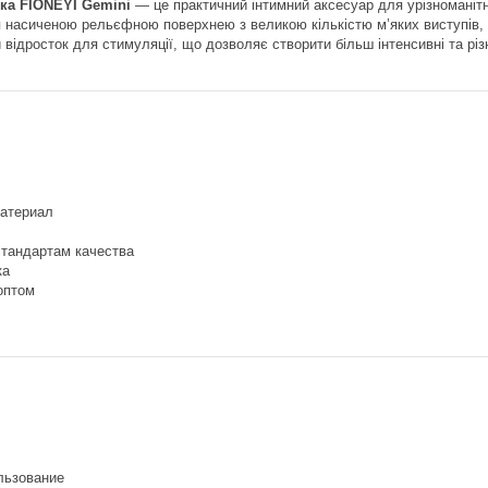
ка FIONEYI Gemini
— це практичний інтимний аксесуар для урізноманітне
 насиченою рельєфною поверхнею з великою кількістю м’яких виступів, 
відросток для стимуляції, що дозволяє створити більш інтенсивні та різн
атериал
стандартам качества
ка
оптом
льзование