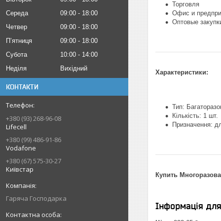
Торговля
Середа
09:00
18:00
Офис и предпри
Оптовые закупк
Четвер
09:00
18:00
Пʼятниця
09:00
18:00
Субота
10:00
14:00
Неділя
Вихідний
Характеристики:
КОНТАКТИ
Тип: Багаторазо
Кількість: 1 шт.
+380 (93) 268-96-08
Призначення: дл
Lifecell
+380 (99) 486-91-86
Vodafone
+380 (67) 575-30-27
Київстар
Купить Многоразова
Гаряча Господарка
Інформація дл