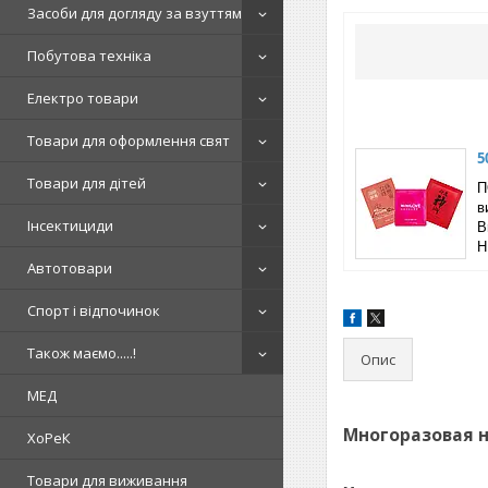
Засоби для догляду за взуттям
Побутова техніка
Електро товари
Товари для оформлення свят
5
Товари для дітей
П
в
Інсектициди
B
Н
Автотовари
Спорт і відпочинок
Також маємо.....!
Опис
МЕД
Многоразовая н
ХоРеК
Товари для виживання