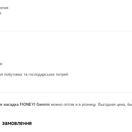
ятия
и
ві
я побутових та господарських потреб
я насадка FIONEYI Gemini
можно оптом и в розницу. Выгодная цена, бы
я замовлення