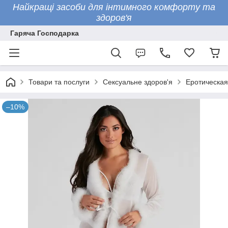
Найкращі засоби для інтимного комфорту та
здоров'я
Гаряча Господарка
Товари та послуги
Сексуальне здоров'я
Еротическая
–10%