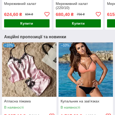
Мереживний халат
Мереживний халат
Мер
(220/10)
624,60
680,40
615
₴
₴
694 ₴
756 ₴
Купити
Купити
Акційні пропозиції та новинки
–10%
–10%
Атласна піжама
Купальник на зав'язках
В наявності
В наявності