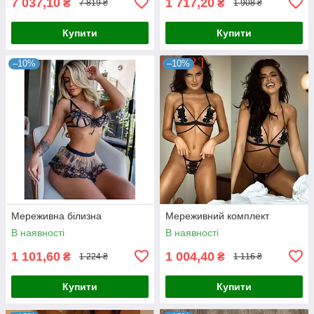
7 037,10
1 717,20
₴
₴
7 819 ₴
1 908 ₴
Купити
Купити
–10%
–10%
Мереживна білизна
Мереживний комплект
В наявності
В наявності
1 101,60
1 004,40
₴
₴
1 224 ₴
1 116 ₴
Купити
Купити