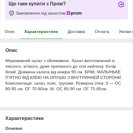
Що таке купити з Пром?
Замовлення під захистом
Опис
Характеристики
Доставка
Оплата
Умови 
Опис
Мереживний халат з облямівкою. Халат виготовлений із
якісного, м'якого, дуже приємного до тіла нейлону. Колір
білий. Довжина халата від коміра 90 см. БРАК: МАЛЬІНЬКЕ
П'ЯТНО ВІД КЛЕЮ НА ОПУШКІ З ВНУТРИННЕЙ СТОРОНИ .
Комплектація: халат, пояс, трусики. Розмірна сітка: S — ОС
80-85 см. ОГ 70-80см. M- ОС 85-90 см. ОГ 75-85см
Характеристики
Основні