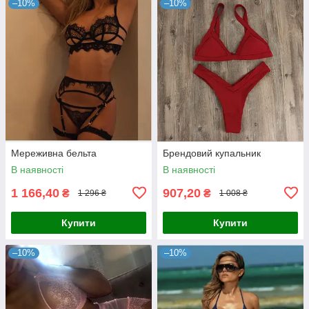
–10%
–10%
Мереживна бельта
Брендовий купальник
В наявності
В наявності
1 166,40
907,20
₴
₴
1 296 ₴
1 008 ₴
Купити
Купити
–10%
–10%