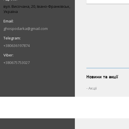
вул. Височана, 20, Івано-Франківськ,
Україна
ghospodarka@gmail.com
+380636197874
+380675753027
Новини та акції
Акції