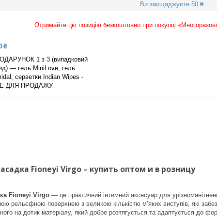
Ви заощаджуєте 50 ₴
Отримайте цю позицію безкоштовно при покупці «Многоразовая
0 ₴
ОДАРУНОК 1 з 3 (випадковий
ид) — гель MiniLove, гель
ridal, серветки Indian Wipes -
Е ДЛЯ ПРОДАЖУ
садка Fioneyi Virgo – купить оптом и в розницу
а Fioneyi Virgo
— це практичний інтимний аксесуар для урізноманітненн
ною рельєфною поверхнею з великою кількістю м’яких виступів, які забе
ного на дотик матеріалу, який добре розтягується та адаптується до фор