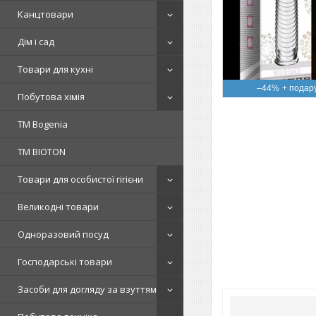
Канцтовари
Дім і сад
Товари для кухні
–44%
Побутова хімія
ТМ Bogenia
ТМ BIOTON
Товари для особистої гігієни
Великодні товари
Одноразовий посуд
Господарські товари
Засоби для догляду за взуттям