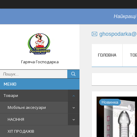
Найкращі 
ghospodarka@
ГОЛОВНА
ТО
Гаряча Господарка
Товари
Новинка
Мобільні аксесуари
НАСІННЯ
ХІТ ПРОДАЖІВ