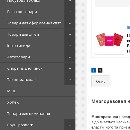
Побутова техніка
Електро товари
Товари для оформлення свят
5
Товари для дітей
П
в
Інсектициди
B
Н
Автотовари
Спорт і відпочинок
Також маємо.....!
Опис
МЕД
Многоразовая на
ХоРеК
Товари для виживання
Многоразовая насадк
відрізняється насиче
Водні розваги
еластичного та приєм