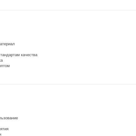
атериал
стандартам качества
ка
оптом
льзование
ятия
и