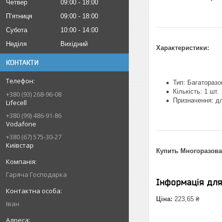
Четвер
09:00
18:00
Пʼятниця
09:00
18:00
Субота
10:00
14:00
Неділя
Вихідний
Характеристики:
КОНТАКТИ
Тип: Багаторазо
Кількість: 1 шт.
+380 (93) 268-96-08
Призначення: дл
Lifecell
+380 (99) 486-91-86
Vodafone
+380 (67) 575-30-27
Київстар
Купить Многоразовая
Гаряча Господарка
Інформація дл
Ціна:
223,65 ₴
Іван