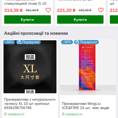
стимуляцией точки G 10
шт.
шт.
314,38
221,20
212
₴
₴
561,40 ₴
442,40 ₴
Купити
Купити
Акційні пропозиції та новинки
–50%
Подарунок
–50%
Подарунок
Презервативи з натурального
латексу XL 10 шт оригінал
Презервативи MingLiu
6936296756786
ICE&FIRE 24 шт., мікс видів
В наявності
В наявності