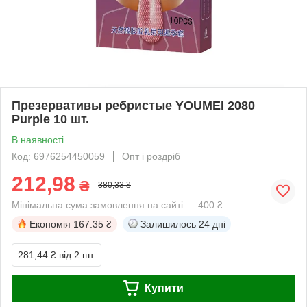
Презервативы ребристые YOUMEI 2080
Purple 10 шт.
В наявності
Код: 6976254450059
Опт і роздріб
212,98
₴
380,33 ₴
Мінімальна сума замовлення на сайті — 400 ₴
Економія
167.35 ₴
Залишилось
24 дні
281,44 ₴
від 2 шт.
Купити