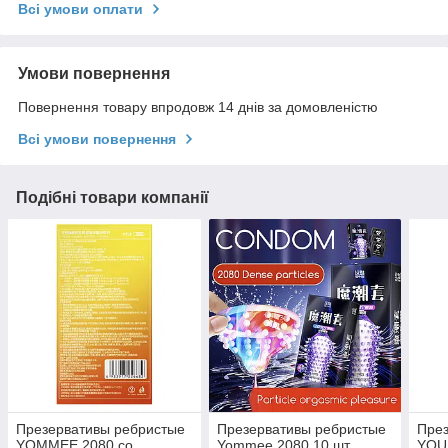
Всі умови оплати
Умови повернення
Повернення товару впродовж 14 днів за домовленістю
Всі умови повернення
Подібні товари компанії
Презервативы ребристые
Презервативы ребристые
През
YOMMEE 2080 со
Yommee 2080 10 шт.
YOUM