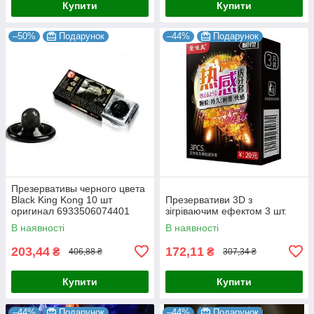
Купити
Купити
–50%
Подарунок
–44%
Подарунок
Презервативы черного цвета
Black King Kong 10 шт
Презервативи 3D з
оригинал 6933506074401
зігріваючим ефектом 3 шт.
В наявності
В наявності
203,44
172,11
₴
₴
406,88 ₴
307,34 ₴
Купити
Купити
–44%
Подарунок
–44%
Подарунок