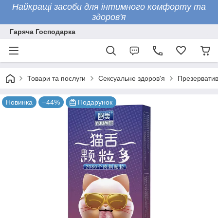
Найкращі засоби для інтимного комфорту та
здоров'я
Гаряча Господарка
Товари та послуги
Сексуальне здоров'я
Презервати
Новинка
–44%
Подарунок