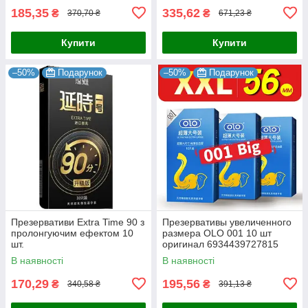
185,35
335,62
₴
₴
370,70 ₴
671,23 ₴
Купити
Купити
–50%
Подарунок
–50%
Подарунок
Презервативи Extra Time 90 з
Презервативы увеличенного
пролонгуючим ефектом 10
размера OLO 001 10 шт
шт.
оригинал 6934439727815
В наявності
В наявності
170,29
195,56
₴
₴
340,58 ₴
391,13 ₴