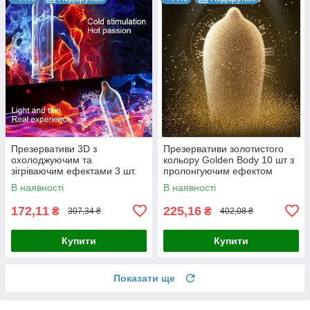
Презервативи 3D з
Презервативи золотистого
охолоджуючим та
кольору Golden Body 10 шт з
зігріваючим ефектами 3 шт.
пролонгуючим ефектом
оригінал
В наявності
В наявності
172,11
225,16
₴
₴
307,34 ₴
402,08 ₴
Купити
Купити
Показати ще