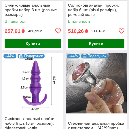
Силиконовые анальные
Силіконові анальні пробки,
пробки набор 3 шт. (разные
набір 6 шт. (різні розміри),
размеры)
рожевий колір
В наявності
В наявності
257,91
510,26
₴
₴
460,55 ₴
911,18 ₴
Купити
Купити
–44%
Подарунок
–44%
Подарунок
Силіконові анальні пробки,
набір 6 шт. (різні розміри),
Стеклянная анальная пробка
фіолетовий колір
с кристаллом L (42*99mm)