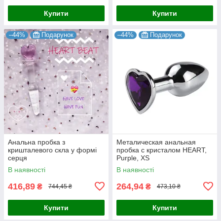
Купити
Купити
–44%
Подарунок
–44%
Подарунок
Анальна пробка з
Металическая анальная
кришталевого скла у формі
пробка с кристалом HEART,
серця
Purple, XS
В наявності
В наявності
416,89
264,94
₴
₴
744,45 ₴
473,10 ₴
Купити
Купити