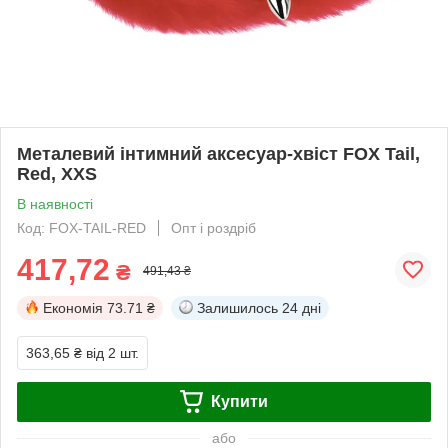
Металевий інтимний аксесуар-хвіст FOX Tail,
Red, XXS
В наявності
Код: FOX-TAIL-RED
Опт і роздріб
417,72
₴
491,43 ₴
Економія
73.71 ₴
Залишилось
24 дні
363,65 ₴
від 2 шт.
Купити
або