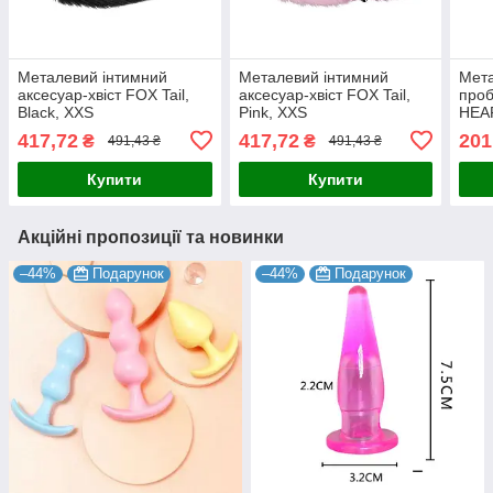
Металевий інтимний
Металевий інтимний
Мета
аксесуар-хвіст FOX Tail,
аксесуар-хвіст FOX Tail,
проб
Black, XXS
Pink, XXS
HEAR
417,72
417,72
201
₴
₴
491,43 ₴
491,43 ₴
Купити
Купити
Акційні пропозиції та новинки
–44%
Подарунок
–44%
Подарунок