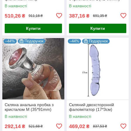
В наявності
В наявності
510,26
387,16
₴
₴
911,18 ₴
691,35 ₴
Купити
Купити
–44%
Подарунок
–44%
Подарунок
Скляна анальна пробка з
Скляний двохсторонній
кристалом M (35*91mm)
фалоімітатор (17*3см)
В наявності
В наявності
292,14
469,02
₴
₴
521,68 ₴
837,53 ₴