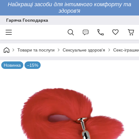
Найкращі засоби для інтимного комфорту та
здоров'я
Гаряча Господарка
Товари та послуги
Сексуальне здоров'я
Секс-іграшк
Новинка
–15%