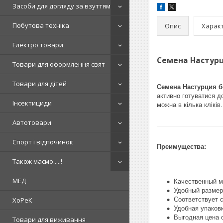
Засоби для догляду за взуттям
Побутова техніка
Опис
Харак
Електро товари
Семена Настурц
Товари для оформлення свят
Товари для дітей
Семена Настурция б
активно готуватися до
Інсектициди
можна в кілька кліків.
Автотовари
Спорт і відпочинок
Преимущества:
Також маємо.....!
МЕД
Качественный м
Удобный размер
ХоРеК
Соответствует 
Удобная упаков
Выгодная цена 
Товари для виживання