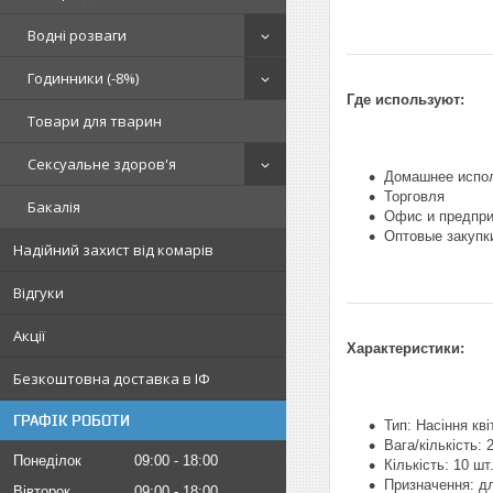
Водні розваги
Годинники (-8%)
Где используют:
Товари для тварин
Сексуальне здоров'я
Домашнее испо
Торговля
Бакалія
Офис и предпри
Оптовые закупк
Надійний захист від комарів
Відгуки
Акції
Характеристики:
Безкоштовна доставка в ІФ
ГРАФІК РОБОТИ
Тип: Насіння кві
Вага/кількість: 2
Понеділок
09:00
18:00
Кількість: 10 шт
Призначення: дл
Вівторок
09:00
18:00