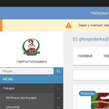
Найкращі 
Зараз у компанії не
ghospodarka@
ГОЛОВНА
ТО
Гаряча Господарка
Товари
Новинка
Мобільні аксесуари
НАСІННЯ