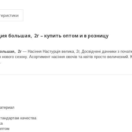
теристики
ия большая, 2г – купить оптом и в розницу
ольшая, 2г
— Насіння Настурція велика, 2г, Досвідчені дачники з почат
 нового сезону. Асортимент насіння овочів та квітів просто величезний. 
.
атериал
стандартам качества
ка
оптом