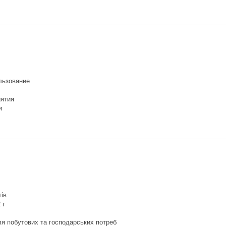
льзование
ятия
и
тів
 г
.
я побутових та господарських потреб