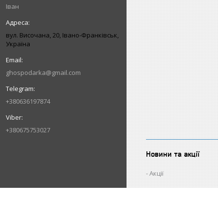
Іван
вул. Височана, 20, Івано-Франківськ,
Україна
ghospodarka@gmail.com
+380636197874
+380675753027
Новини та акції
Акції