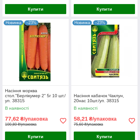
Купити
Купити
Новинка
–23%
Новинка
–23%
Насіння морква
стол."Берлікумер 2" 5г 10 шт./
Насіння кабачок Чаклун,
уп. 38315
20нас 10шт./уп. 38315
В наявності
В наявності
77,62
58,21
₴/упаковка
₴/упаковка
100,80 ₴/упаковка
75,60 ₴/упаковка
Купити
Купити