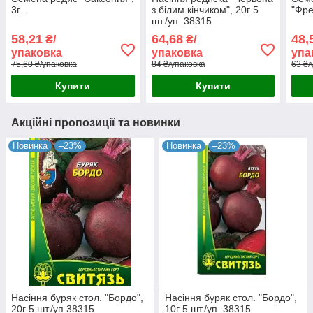
3г .
з білим кінчиком", 20г 5
"Фре
шт./уп. 38315
58,21
64,68
48,
₴/
₴/
упаковка
упаковка
упа
75,60 ₴/упаковка
84 ₴/упаковка
63 ₴/
Купити
Купити
Акційні пропозиції та новинки
Новинка
–23%
Новинка
–23%
Насіння буряк стол. "Бордо",
Насіння буряк стол. "Бордо",
20г 5 шт./уп 38315
10г 5 шт./уп. 38315