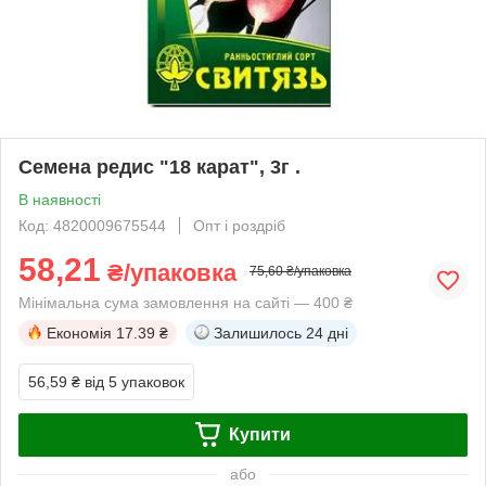
Семена редис "18 карат", 3г .
В наявності
Код: 4820009675544
Опт і роздріб
58,21
₴/упаковка
75,60 ₴/упаковка
Мінімальна сума замовлення на сайті — 400 ₴
Економія
17.39 ₴
Залишилось
24 дні
56,59 ₴
від 5 упаковок
Купити
або