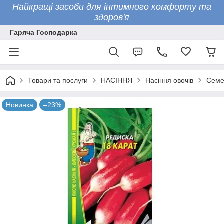
Найкращі засоби для інтимного комфорту та
здоров'я
Гаряча Господарка
Товари та послуги
НАСІННЯ
Насіння овочів
Семен
Новинка
–23%