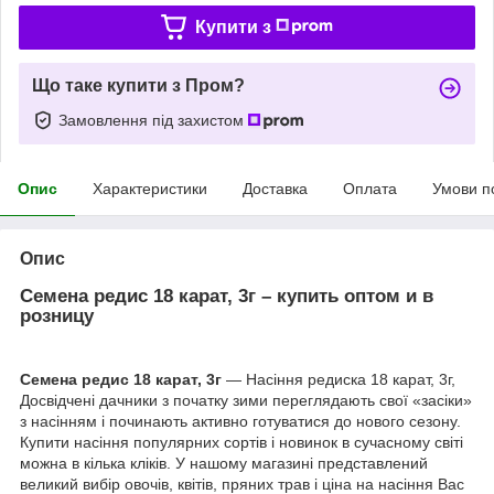
Купити з
Що таке купити з Пром?
Замовлення під захистом
Опис
Характеристики
Доставка
Оплата
Умови п
Опис
Семена редис 18 карат, 3г – купить оптом и в
розницу
Семена редис 18 карат, 3г
— Насіння редиска 18 карат, 3г,
Досвідчені дачники з початку зими переглядають свої «засіки»
з насінням і починають активно готуватися до нового сезону.
Купити насіння популярних сортів і новинок в сучасному світі
можна в кілька кліків. У нашому магазині представлений
великий вибір овочів, квітів, пряних трав і ціна на насіння Вас