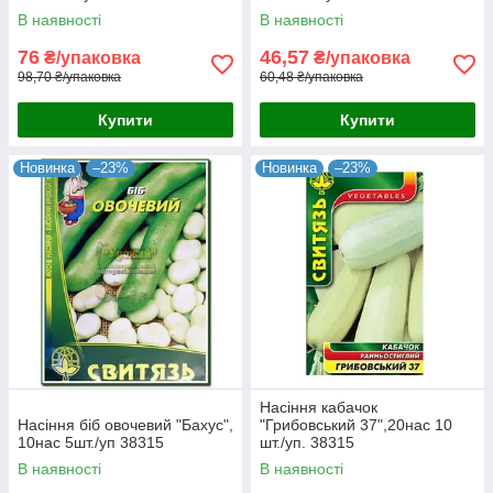
В наявності
В наявності
76
46,57
₴/упаковка
₴/упаковка
98,70 ₴/упаковка
60,48 ₴/упаковка
Купити
Купити
Новинка
–23%
Новинка
–23%
Насіння кабачок
Насіння біб овочевий "Бахус",
"Грибовський 37",20нас 10
10нас 5шт./уп 38315
шт./уп. 38315
В наявності
В наявності