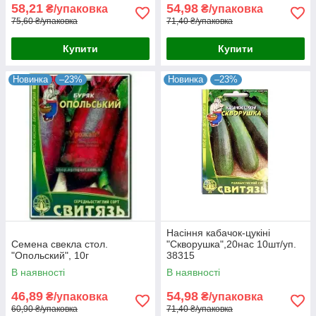
58,21
54,98
₴/упаковка
₴/упаковка
75,60 ₴/упаковка
71,40 ₴/упаковка
Купити
Купити
Новинка
–23%
Новинка
–23%
Насіння кабачок-цукiнi
Семена свекла стол.
"Скворушка",20нас 10шт/уп.
"Опольский", 10г
38315
В наявності
В наявності
46,89
54,98
₴/упаковка
₴/упаковка
60,90 ₴/упаковка
71,40 ₴/упаковка