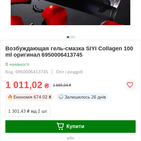
Возбуждающая гель-смазка SIYI Collagen 100
ml оригинал 6950006413745
В наявності
Код: 6950006413745
Опт і роздріб
1 011,02
₴
1 685,04 ₴
Економія
674.02 ₴
Залишилось
26 днів
1 301,43 ₴
від 2 шт.
Купити
або