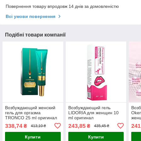
Повернення товару впродовж 14 днів за домовленістю
Всі умови повернення
Подібні товари компанії
Возбуждающий женский
Возбуждающий гель
Воз
гель для оргазма
LIDORIA для женщин 10
Oken
TRONCO 25 ml оригинал
ml оригинал
женщ
6942040205097
6970933580709
697
338,74
243,85
241
₴
₴
413,10 ₴
435,45 ₴
Купити
Купити