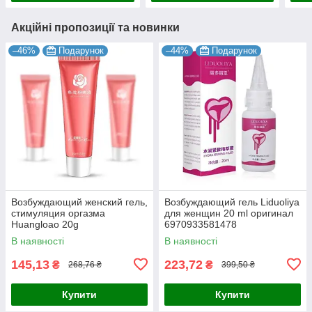
Акційні пропозиції та новинки
–46%
Подарунок
–44%
Подарунок
Возбуждающий женский гель,
Возбуждающий гель Liduoliya
стимуляция оргазма
для женщин 20 ml оригинал
Huangloao 20g
6970933581478
6970245515680
В наявності
В наявності
145,13
223,72
₴
₴
268,76 ₴
399,50 ₴
Купити
Купити