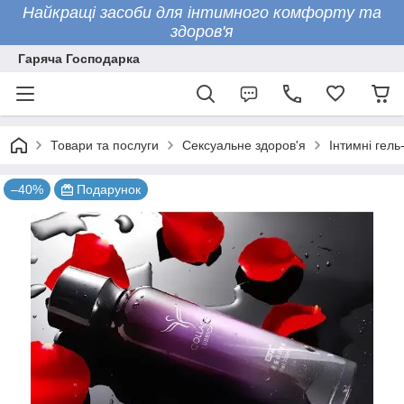
Найкращі засоби для інтимного комфорту та
здоров'я
Гаряча Господарка
Товари та послуги
Сексуальне здоров'я
Інтимні гель
–40%
Подарунок