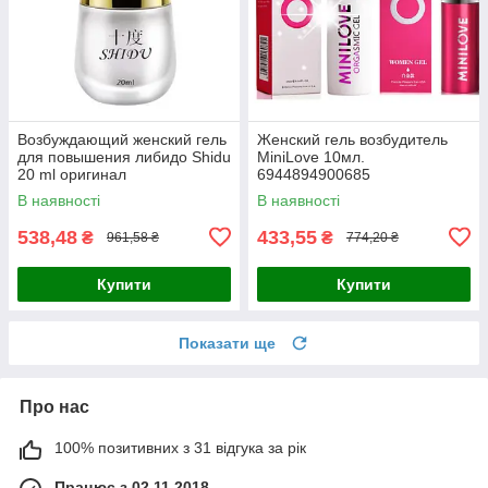
Возбуждающий женский гель
Женский гель возбудитель
для повышения либидо Shidu
MiniLove 10мл.
20 ml оригинал
6944894900685
6970232110133
В наявності
В наявності
538,48
433,55
₴
₴
961,58 ₴
774,20 ₴
Купити
Купити
Показати ще
Про нас
100% позитивних з 31 відгука за рік
Працює з 02.11.2018