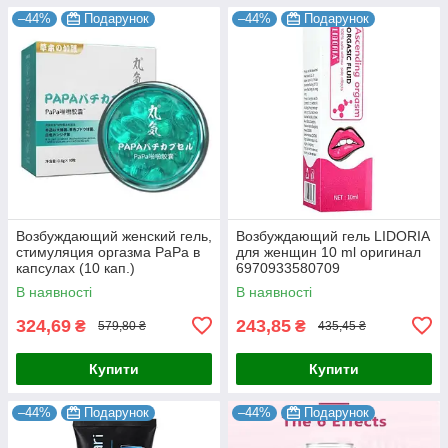
–44%
Подарунок
–44%
Подарунок
Возбуждающий женский гель,
Возбуждающий гель LIDORIA
стимуляция оргазма PaPa в
для женщин 10 ml оригинал
капсулах (10 кап.)
6970933580709
В наявності
В наявності
324,69
243,85
₴
₴
579,80 ₴
435,45 ₴
Купити
Купити
–44%
Подарунок
–44%
Подарунок