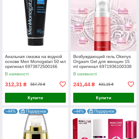
Анальная смазка на водной
Возбуждающий гель Okenys
основе Men Monogatari 50 мл
Orgasm Gel для женщин 15
оригинал 6973872500166
ml оригинал 6971936100338
В наявності
В наявності
312,31
241,44
₴
₴
557,70 ₴
431,15 ₴
Купити
Купити
–44%
Подарунок
–44%
Подарунок