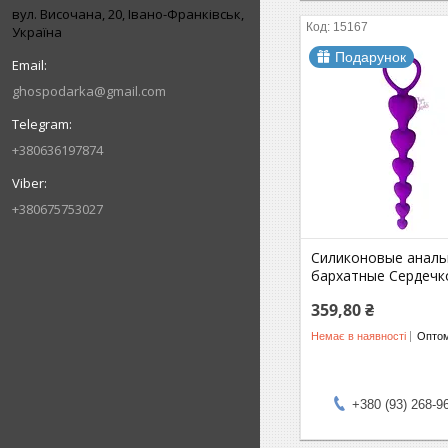
вул. Височана, 20, Івано-Франківськ,
15167
Україна
Подарунок
ghospodarka@gmail.com
+380636197874
+380675753027
Силиконовые аналь
бархатные Сердечк
359,80 ₴
Немає в наявності
Оптом
+380 (93) 268-9