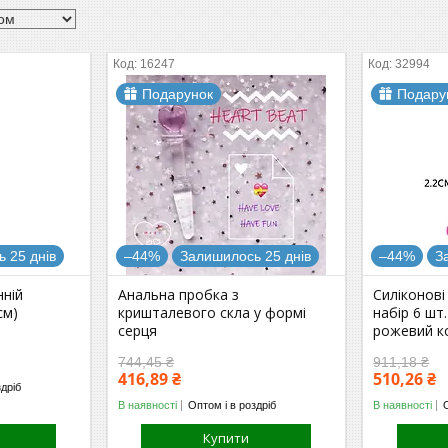
16247
32994
Подарунок
Подару
 25 днів
–44%
Залишилось 25 днів
–44%
З
нній
Анальна пробка з
Силіконові
см)
кришталевого скла у формі
набір 6 шт.
серця
рожевий к
744,45 ₴
911,18 ₴
416,89 ₴
510,26 ₴
здріб
В наявності
Оптом і в роздріб
В наявності
Купити