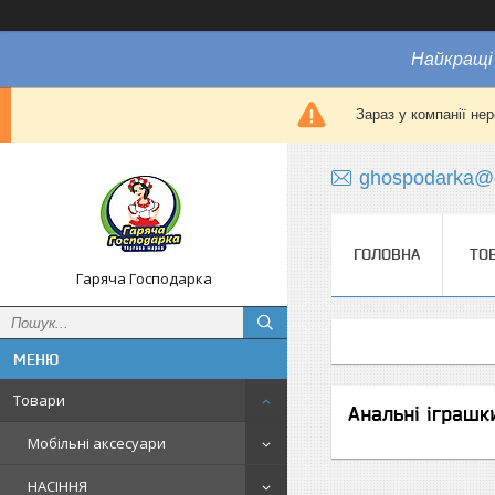
Найкращі 
Зараз у компанії не
ghospodarka@
ГОЛОВНА
ТО
Гаряча Господарка
Товари
Анальні іграшк
Мобільні аксесуари
НАСІННЯ