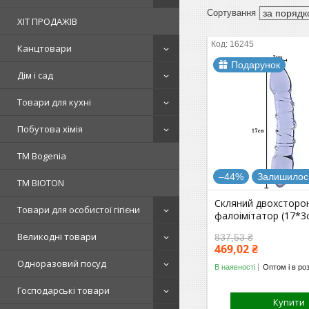
ХІТ ПРОДАЖІВ
16245
Канцтовари
Подарунок
Дім і сад
Товари для кухні
Побутова хімія
ТМ Bogenia
–44%
Залишилось
ТМ BIOTON
Скляний двохсторо
Товари для особистої гігієни
фалоімітатор (17*3
Великодні товари
837,53 ₴
469,02 ₴
Одноразовий посуд
В наявності
Оптом і в ро
Господарські товари
Купити