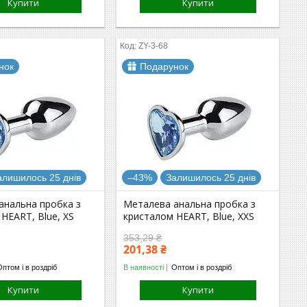
Купити
Купити
ZY-3-68
нок
Подарунок
алишилось 25 днів
–43%
Залишилось 25 днів
анальна пробка з
Металева анальна пробка з
HEART, Blue, XS
кристалом HEART, Blue, XXS
353,29 ₴
201,38 ₴
Оптом і в роздріб
В наявності
Оптом і в роздріб
Купити
Купити