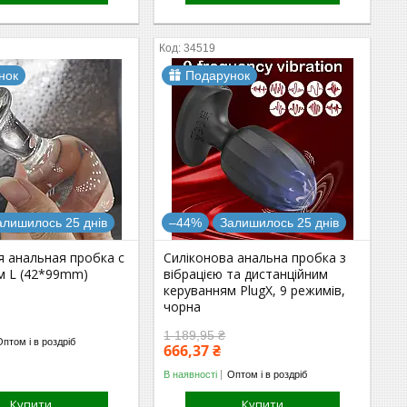
34519
нок
Подарунок
алишилось 25 днів
–44%
Залишилось 25 днів
я анальная пробка с
Силіконова анальна пробка з
м L (42*99mm)
вібрацією та дистанційним
керуванням PlugX, 9 режимів,
чорна
1 189,95 ₴
Оптом і в роздріб
666,37 ₴
В наявності
Оптом і в роздріб
Купити
Купити