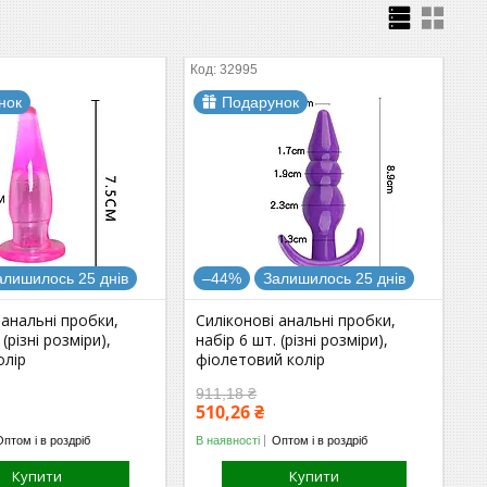
32995
нок
Подарунок
алишилось 25 днів
–44%
Залишилось 25 днів
 анальні пробки,
Силіконові анальні пробки,
 (різні розміри),
набір 6 шт. (різні розміри),
олір
фіолетовий колір
911,18 ₴
510,26 ₴
Оптом і в роздріб
В наявності
Оптом і в роздріб
Купити
Купити