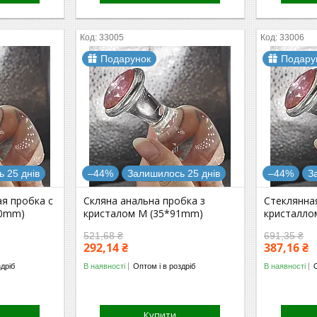
33005
33006
Подарунок
Подару
 25 днів
–44%
Залишилось 25 днів
–44%
З
я пробка с
Скляна анальна пробка з
Стеклянна
80mm)
кристалом M (35*91mm)
кристалло
521,68 ₴
691,35 ₴
292,14 ₴
387,16 ₴
здріб
В наявності
Оптом і в роздріб
В наявності
Купити