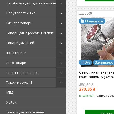
Засоби для догляду за взуттям
Побутова техніка
33004
Подарунок
Електро товари
Товари для оформлення свят
Товари для дітей
Інсектициди
Автотовари
–40%
Залишилось
Стеклянная анальна
Спорт і відпочинок
кристаллом S (32*
Також маємо.....!
450,59 ₴
270,35 ₴
МЕД
В наявності
Оптом і в ро
ХоРеК
Товари для виживання
Купити