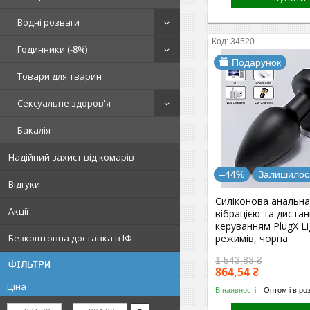
Водні розваги
34520
Годинники (-8%)
Подарунок
Товари для тварин
Сексуальне здоров'я
Бакалія
Надійний захист від комарів
–44%
Залишилось
Відгуки
Силіконова анальна
Акції
вібрацією та диста
керуванням PlugX Li
Безкоштовна доставка в ІФ
режимів, чорна
1 543,83 ₴
ФІЛЬТРИ
864,54 ₴
Ціна
В наявності
Оптом і в ро