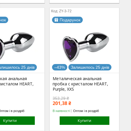
ZY-3-72
нок
Подарунок
алишилось 25 днів
–43%
Залишилось 25 днів
кая анальная
Металическая анальная
кристалом HEART,
пробка с кристалом HEART,
Purple, XXS
353,29 ₴
201,38 ₴
Оптом і в роздріб
В наявності
Оптом і в роздріб
Купити
Купити