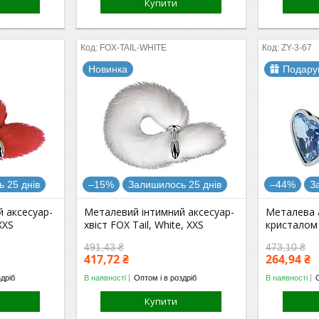
Купити
FOX-TAIL-WHITE
ZY-3-67
Новинка
Подару
 25 днів
–15%
Залишилось 25 днів
–44%
З
 аксесуар-
Металевий інтимний аксесуар-
Металева 
XXS
хвіст FOX Tail, White, XXS
кристалом 
491,43 ₴
473,10 ₴
417,72 ₴
264,94 ₴
здріб
В наявності
Оптом і в роздріб
В наявності
Купити