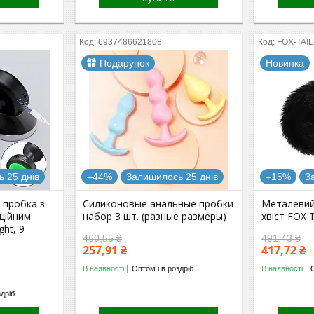
6937486621808
FOX-TAI
Подарунок
Новинка
 25 днів
–44%
Залишилось 25 днів
–15%
З
 пробка з
Силиконовые анальные пробки
Металевий
нційним
набор 3 шт. (разные размеры)
хвіст FOX T
ght, 9
460,55 ₴
491,43 ₴
257,91 ₴
417,72 ₴
В наявності
Оптом і в роздріб
В наявності
здріб