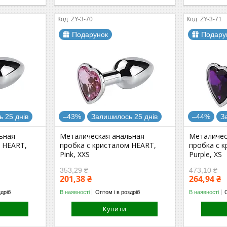
ZY-3-70
ZY-3-71
Подарунок
Подару
 25 днів
–43%
Залишилось 25 днів
–44%
З
ьная
Металическая анальная
Металичес
 HEART,
пробка с кристалом HEART,
пробка с 
Pink, XXS
Purple, XS
353,29 ₴
473,10 ₴
201,38 ₴
264,94 ₴
здріб
В наявності
Оптом і в роздріб
В наявності
Купити