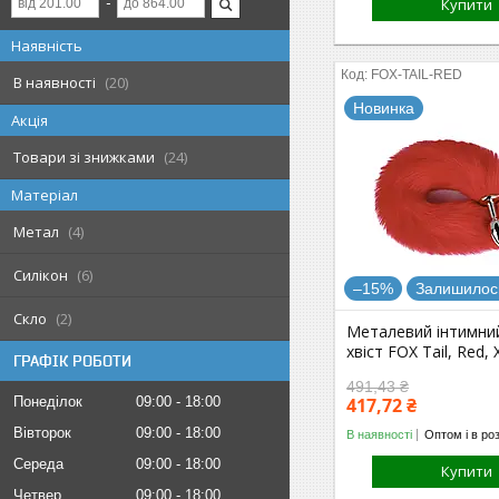
Купити
Наявність
FOX-TAIL-RED
В наявності
20
Новинка
Акція
Товари зі знижками
24
Матеріал
Метал
4
Силікон
6
–15%
Залишилось
Скло
2
Металевий інтимний
хвіст FOX Tail, Red, 
ГРАФІК РОБОТИ
491,43 ₴
Понеділок
09:00
18:00
417,72 ₴
Вівторок
09:00
18:00
В наявності
Оптом і в ро
Середа
09:00
18:00
Купити
Четвер
09:00
18:00