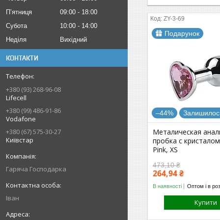
Пʼятниця
09:00
18:00
ZY-3-69
Субота
10:00
14:00
Подарунок
Неділя
Вихідний
КОНТАКТИ
+380 (93) 268-96-08
Lifecell
+380 (99) 486-91-86
–44%
Залишилось
Vodafone
Металическая анал
+380 (67) 575-30-27
Київстар
пробка с кристалом
Pink, XS
473,10 ₴
Гаряча Господарка
264,94 ₴
В наявності
Оптом і в ро
Іван
Купити