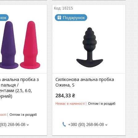
16215
нок
Подарунок
 анальна пробка з
Силіконова анальна пробка
 пальця /
Ожина, S
нтами (2.5, 6.0,
284,33 ₴
орний)
Немає в наявності
Оптом і в роздріб
ості
Оптом і в роздріб
(93) 268-96-08
+380 (93) 268-96-08