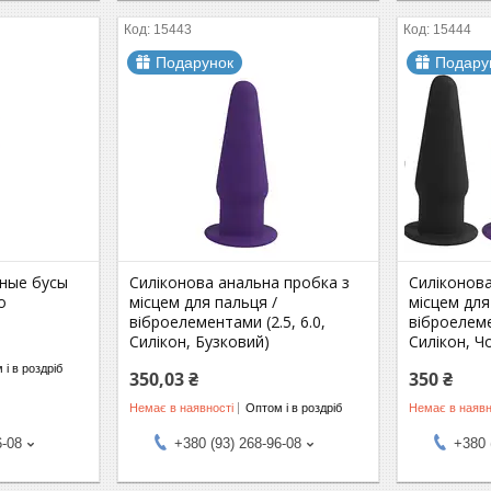
15443
15444
Подарунок
Подару
ные бусы
Силіконова анальна пробка з
Силіконова
о
місцем для пальця /
місцем для
віброелементами (2.5, 6.0,
віброелеме
Силікон, Бузковий)
Силікон, Ч
 і в роздріб
350,03 ₴
350 ₴
Немає в наявності
Оптом і в роздріб
Немає в наявн
6-08
+380 (93) 268-96-08
+380 