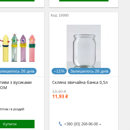
16980
алишилось 26 днів
–11%
Залишилось 26 днів
тиви з вусиками
Скляна звичайна банка 0,5л
DOM
13,40 ₴
11,93 ₴
Оптом і в роздріб
Купити
+380 (93) 268-96-08