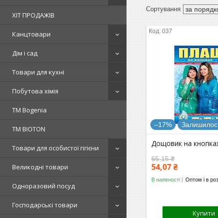
ХІТ ПРОДАЖІВ
037
Канцтовари
Дім і сад
Товари для кухні
Побутова хімія
ТМ Bogenia
–17%
Залишилось
ТМ BIOTON
Дощовик на кнопках
Товари для особистої гігієни
65,15 ₴
54,07 ₴
Великодні товари
В наявності
Оптом і в ро
Одноразовий посуд
Господарські товари
Купити