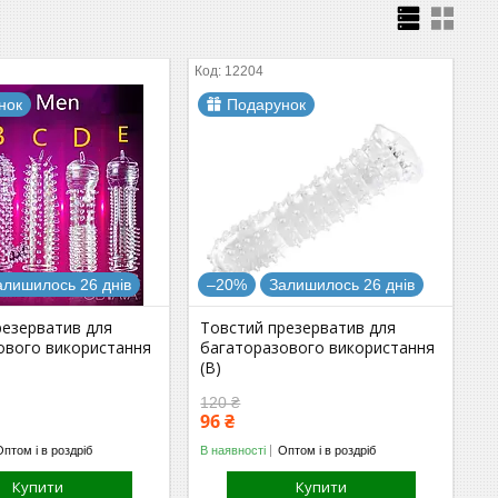
12204
нок
Подарунок
алишилось 26 днів
–20%
Залишилось 26 днів
резерватив для
Товстий презерватив для
ового використання
багаторазового використання
(B)
120 ₴
96 ₴
Оптом і в роздріб
В наявності
Оптом і в роздріб
Купити
Купити