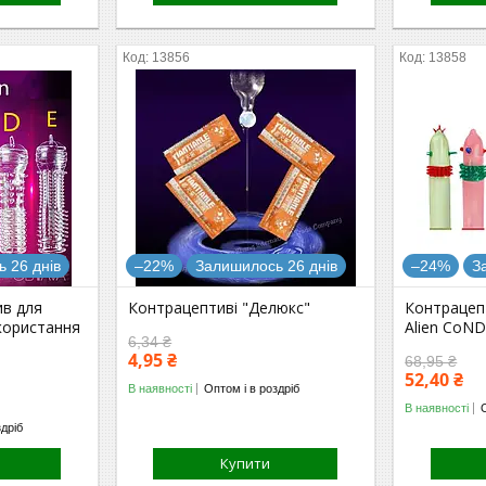
13856
13858
 26 днів
–22%
Залишилось 26 днів
–24%
З
ив для
Контрацептиві "Делюкс"
Контрацеп
користання
Alien CoN
6,34 ₴
4,95 ₴
68,95 ₴
52,40 ₴
В наявності
Оптом і в роздріб
В наявності
здріб
Купити