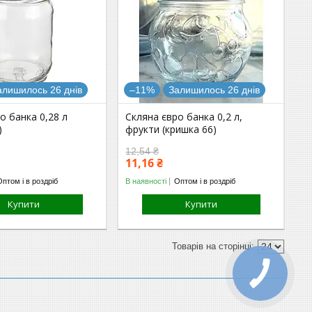
алишилось 26 днів
–11%
Залишилось 26 днів
о банка 0,28 л
Скляна євро банка 0,2 л,
)
фрукти (кришка 66)
12,54 ₴
11,16 ₴
Оптом і в роздріб
В наявності
Оптом і в роздріб
Купити
Купити