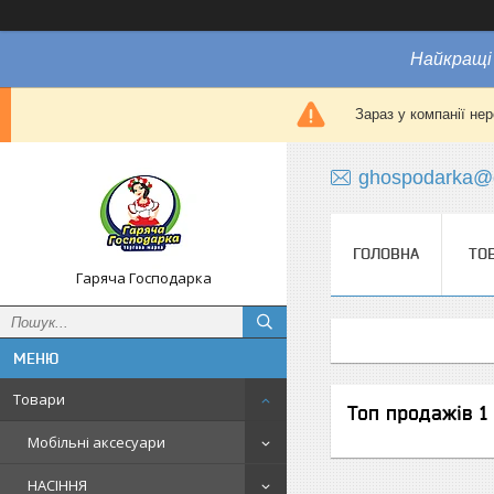
Найкращі 
Зараз у компанії не
ghospodarka@
ГОЛОВНА
ТО
Гаряча Господарка
Товари
Топ продажів 1
Мобільні аксесуари
НАСІННЯ