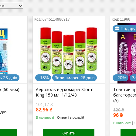
0745114986917
11966
Подару
 26 днів
–18%
Залишилось 26 днів
–20%
З
 (60 мкм)
Аерозоль від комарів Storm
Товстий п
King 150 мл. 1/12/48
багатораз
(А)
101,17 ₴
82,96 ₴
120 ₴
здріб
96 ₴
В наявності
Оптом і в роздріб
В наявності
Купити