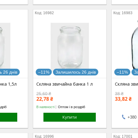
16982
16983
 26 днів
–11%
Залишилось 26 днів
–11%
З
нка 1,5л
Скляна звичайна банка 1 л
Скляна зви
25,60 ₴
38 ₴
22,78 ₴
33,82 ₴
здріб
В наявності
Оптом і в роздріб
Купити
+380 
16996
17001