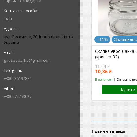
Гаряча Господарка
Іван
вул. Височана, 20, Івано-Франківськ,
–11%
Залишилось
Україна
Скляна євро банка 0
(кришка 82)
ghospodarka@gmail.com
11,64 ₴
10,36 ₴
+380636197874
В наявності
Оптом і в ро
Купити
+380675753027
Новини та акції