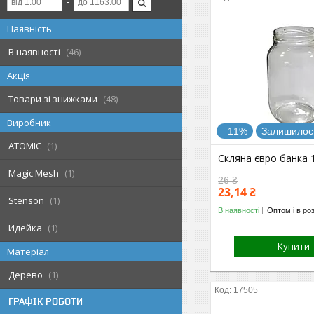
Наявність
В наявності
46
Акція
Товари зі знижками
48
Виробник
–11%
Залишилось
ATOMIC
1
Скляна євро банка 
Magic Mesh
1
26 ₴
23,14 ₴
Stenson
1
В наявності
Оптом і в ро
Идейка
1
Купити
Матеріал
Дерево
1
17505
ГРАФІК РОБОТИ