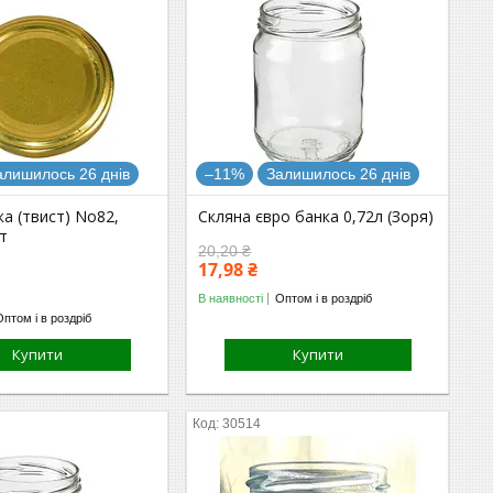
алишилось 26 днів
–11%
Залишилось 26 днів
а (твист) No82,
Скляна євро банка 0,72л (Зоря)
т
20,20 ₴
17,98 ₴
В наявності
Оптом і в роздріб
Оптом і в роздріб
Купити
Купити
30514