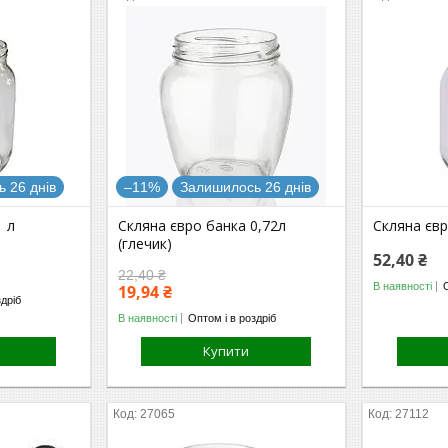
 26 днів
–11%
Залишилось 26 днів
1 л
Скляна євро банка 0,72л
Скляна євр
(глечик)
52,40 ₴
22,40 ₴
В наявності
19,94 ₴
здріб
В наявності
Оптом і в роздріб
Купити
27065
27112