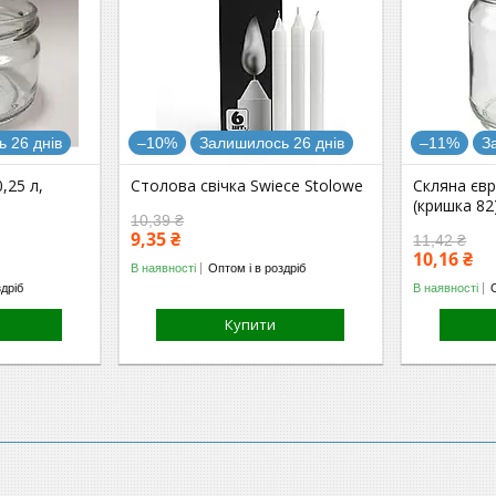
 26 днів
–10%
Залишилось 26 днів
–11%
З
,25 л,
Столова свічка Swiece Stolowe
Скляна євр
(кришка 82
10,39 ₴
9,35 ₴
11,42 ₴
10,16 ₴
В наявності
Оптом і в роздріб
здріб
В наявності
Купити