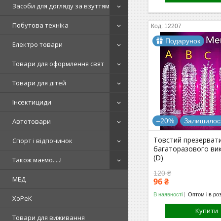
Засоби для догляду за взуттям
Побутова техніка
12207
Подарунок
Електро товари
Товари для оформлення свят
Товари для дітей
Інсектициди
Автотовари
–20%
Залишилось
Товстий презерват
Спорт і відпочинок
багаторазового ви
(D)
Також маємо.....!
120 ₴
МЕД
96 ₴
В наявності
Оптом і в ро
ХоРеК
Купити
Товари для виживання