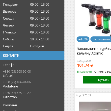
Понеділок
09:00
18:00
Вівторок
09:00
18:00
Середа
09:00
18:00
Четвер
09:00
18:00
Пʼятниця
09:00
18:00
–16%
Залишилось
Субота
10:00
14:00
Неділя
Вихідний
Запальничка турбін
кальяну Atomic
КОНТАКТИ
121,12 ₴
101,74 ₴
+380 (93) 268-96-08
В наявності
Оптом і в ро
Lifecell
Купити
+380 (99) 486-91-86
Vodafone
+380 (67) 575-30-27
27169
Київстар