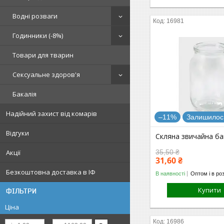
Водні розваги
16981
Годинники (-8%)
Товари для тварин
Сексуальне здоров'я
Бакалія
Надійний захист від комарів
–11%
Залишилось
Відгуки
Скляна звичайна ба
Акції
35,50 ₴
31,60 ₴
Безкоштовна доставка в ІФ
В наявності
Оптом і в ро
Купити
ФІЛЬТРИ
Ціна
16986